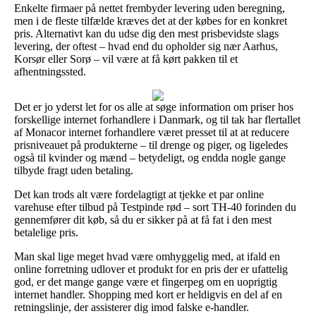
Enkelte firmaer på nettet frembyder levering uden beregning,
men i de fleste tilfælde kræves det at der købes for en konkret
pris. Alternativt kan du udse dig den mest prisbevidste slags
levering, der oftest – hvad end du opholder sig nær Aarhus,
Korsør eller Sorø – vil være at få kørt pakken til et
afhentningssted.
Det er jo yderst let for os alle at søge information om priser hos
forskellige internet forhandlere i Danmark, og til tak har flertallet
af Monacor internet forhandlere været presset til at at reducere
prisniveauet på produkterne – til drenge og piger, og ligeledes
også til kvinder og mænd – betydeligt, og endda nogle gange
tilbyde fragt uden betaling.
Det kan trods alt være fordelagtigt at tjekke et par online
varehuse efter tilbud på Testpinde rød – sort TH-40 forinden du
gennemfører dit køb, så du er sikker på at få fat i den mest
betalelige pris.
Man skal lige meget hvad være omhyggelig med, at ifald en
online forretning udlover et produkt for en pris der er ufattelig
god, er det mange gange være et fingerpeg om en uoprigtig
internet handler. Shopping med kort er heldigvis en del af en
retningslinje, der assisterer dig imod falske e-handler.