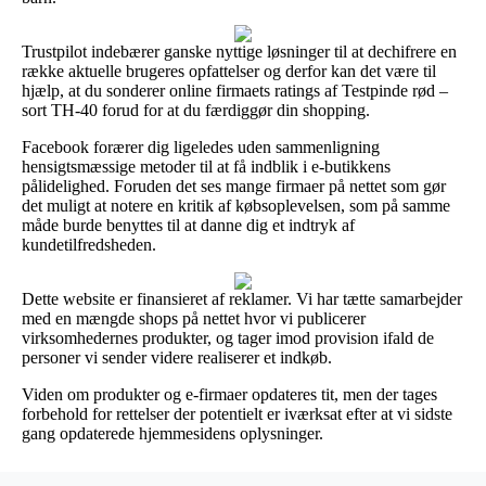
Trustpilot indebærer ganske nyttige løsninger til at dechifrere en
række aktuelle brugeres opfattelser og derfor kan det være til
hjælp, at du sonderer online firmaets ratings af Testpinde rød –
sort TH-40 forud for at du færdiggør din shopping.
Facebook forærer dig ligeledes uden sammenligning
hensigtsmæssige metoder til at få indblik i e-butikkens
pålidelighed. Foruden det ses mange firmaer på nettet som gør
det muligt at notere en kritik af købsoplevelsen, som på samme
måde burde benyttes til at danne dig et indtryk af
kundetilfredsheden.
Dette website er finansieret af reklamer. Vi har tætte samarbejder
med en mængde shops på nettet hvor vi publicerer
virksomhedernes produkter, og tager imod provision ifald de
personer vi sender videre realiserer et indkøb.
Viden om produkter og e-firmaer opdateres tit, men der tages
forbehold for rettelser der potentielt er iværksat efter at vi sidste
gang opdaterede hjemmesidens oplysninger.