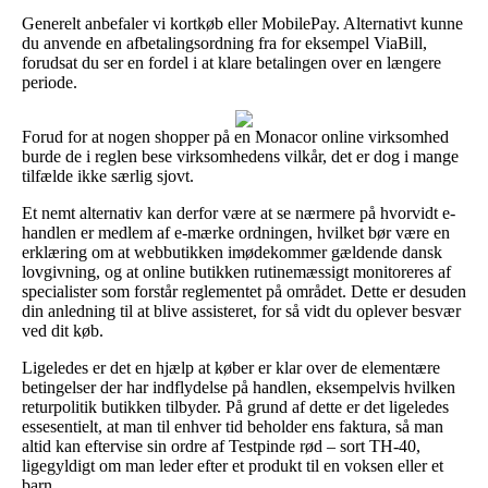
Generelt anbefaler vi kortkøb eller MobilePay. Alternativt kunne
du anvende en afbetalingsordning fra for eksempel ViaBill,
forudsat du ser en fordel i at klare betalingen over en længere
periode.
Forud for at nogen shopper på en Monacor online virksomhed
burde de i reglen bese virksomhedens vilkår, det er dog i mange
tilfælde ikke særlig sjovt.
Et nemt alternativ kan derfor være at se nærmere på hvorvidt e-
handlen er medlem af e-mærke ordningen, hvilket bør være en
erklæring om at webbutikken imødekommer gældende dansk
lovgivning, og at online butikken rutinemæssigt monitoreres af
specialister som forstår reglementet på området. Dette er desuden
din anledning til at blive assisteret, for så vidt du oplever besvær
ved dit køb.
Ligeledes er det en hjælp at køber er klar over de elementære
betingelser der har indflydelse på handlen, eksempelvis hvilken
returpolitik butikken tilbyder. På grund af dette er det ligeledes
essesentielt, at man til enhver tid beholder ens faktura, så man
altid kan eftervise sin ordre af Testpinde rød – sort TH-40,
ligegyldigt om man leder efter et produkt til en voksen eller et
barn.