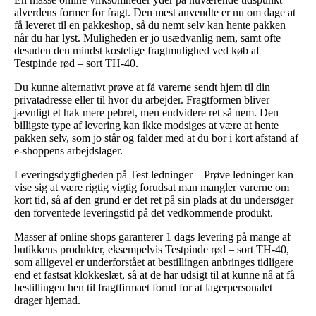
alverdens former for fragt. Den mest anvendte er nu om dage at
få leveret til en pakkeshop, så du nemt selv kan hente pakken
når du har lyst. Muligheden er jo usædvanlig nem, samt ofte
desuden den mindst kostelige fragtmulighed ved køb af
Testpinde rød – sort TH-40.
Du kunne alternativt prøve at få varerne sendt hjem til din
privatadresse eller til hvor du arbejder. Fragtformen bliver
jævnligt et hak mere pebret, men endvidere ret så nem. Den
billigste type af levering kan ikke modsiges at være at hente
pakken selv, som jo står og falder med at du bor i kort afstand af
e-shoppens arbejdslager.
Leveringsdygtigheden på Test ledninger – Prøve ledninger kan
vise sig at være rigtig vigtig forudsat man mangler varerne om
kort tid, så af den grund er det ret på sin plads at du undersøger
den forventede leveringstid på det vedkommende produkt.
Masser af online shops garanterer 1 dags levering på mange af
butikkens produkter, eksempelvis Testpinde rød – sort TH-40,
som alligevel er underforstået at bestillingen anbringes tidligere
end et fastsat klokkeslæt, så at de har udsigt til at kunne nå at få
bestillingen hen til fragtfirmaet forud for at lagerpersonalet
drager hjemad.