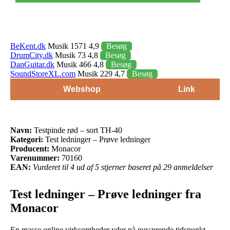
BeKent.dk
Musik 1571 4,9
Besøg
DrumCity.dk
Musik 73 4,8
Besøg
DanGuitar.dk
Musik 466 4,8
Besøg
SoundStoreXL.com
Musik 229 4,7
Besøg
Webshop
Link
Navn:
Testpinde rød – sort TH-40
Kategori:
Test ledninger – Prøve ledninger
Producent:
Monacor
Varenummer:
70160
EAN:
Vurderet til 4 ud af 5 stjerner baseret på 29 anmeldelser
Test ledninger – Prøve ledninger fra
Monacor
En masse online virksomheder yder på nuværende tidspunkt