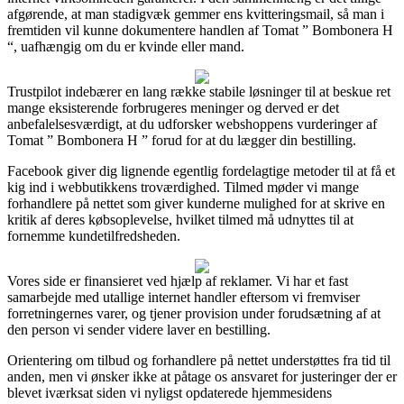
afgørende, at man stadigvæk gemmer ens kvitteringsmail, så man i
fremtiden vil kunne dokumentere handlen af Tomat ” Bombonera H
“, uafhængig om du er kvinde eller mand.
Trustpilot indebærer en lang række stabile løsninger til at beskue ret
mange eksisterende forbrugeres meninger og derved er det
anbefalelsesværdigt, at du udforsker webshoppens vurderinger af
Tomat ” Bombonera H ” forud for at du lægger din bestilling.
Facebook giver dig lignende egentlig fordelagtige metoder til at få et
kig ind i webbutikkens troværdighed. Tilmed møder vi mange
forhandlere på nettet som giver kunderne mulighed for at skrive en
kritik af deres købsoplevelse, hvilket tilmed må udnyttes til at
fornemme kundetilfredsheden.
Vores side er finansieret ved hjælp af reklamer. Vi har et fast
samarbejde med utallige internet handler eftersom vi fremviser
forretningernes varer, og tjener provision under forudsætning af at
den person vi sender videre laver en bestilling.
Orientering om tilbud og forhandlere på nettet understøttes fra tid til
anden, men vi ønsker ikke at påtage os ansvaret for justeringer der er
blevet iværksat siden vi nyligst opdaterede hjemmesidens