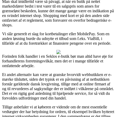
Man skal imidlertid være så påvagt, at når en butik på nettet
markedsfører bedst i test varer til en salgspris som anses for
grænseløst beskeden, kunne det mange gange være en indikation på
en svindel internet shop. Shopping med kort er på den anden side
omfavnet af et reglement, som forsvarer en overfor bedrageriske e-
shops.
Vi slår generelt et slag for kortbetalinger eller MobilePay. Som en
anden løsning burde du udnytte et tilbud som f.eks. ViaBill, i
tilfælde af at du foretrækker at finansiere pengene over en periode.
Forinden folk handler i en Seklos e-butik bør man altid have øje for
forhandlerens forretningsvilkår, men det er i mange tilfælde et
omfattende arbejde.
Et andet alternativ kan være at granske hvorvidt webbutikken er e-
mærke tilsluttet, siden det typisk er en påvisning af at netbutikken
forstår gældende dansk lovgivning, tillige med at online firmaet af
og til revurderes af sagkyndige der er indført i vilkårene på området.
Det er en rigtig god anledning til hjælpende service, for så vidt du
forvoldes udfordringer med din handel.
Tillige anbefaler vi at køberen er vidende om de mest essentielle
vedtægter der har betydning for ordren, til eksempel hvilken bytteret
internet virksomheden garanterer. I den sammenhæng er det tillige