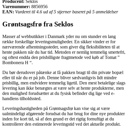
Producent:
Seklos
Varenummer:
8856956
EAN:
Vurderet til 4.6 ud af 5 stjerner baseret på 5 anmeldelser
Grøntsagsfrø fra Seklos
Masser af webbutikker i Danmark yder nu om stunder en lang
række forskellige leveringsmuligheder. En sikker vinder er for
nærværende afhentningssteder, som giver dig fleksibiliteten til at
hente pakken når du har tid. Metoden er nemlig temmelig smertefri,
og oftest endda den prisbilligste fragtmetode ved køb af Tomat ”
Bombonera H “.
Du bør derudover påtænke at få pakken bragt til din private bopæl
eller til når du er på job. Denne bliver sædvanligvis lidt mindre
prisbillig, men endvidere temmelig ligetil. Den mest betalelige slags
levering kan ikke benægtes at være selv at hente produkterne, men
den mulighed forudsætter at du fysisk befinder dig lige ved e-
handlens tilholdssted.
Leveringshastigheden på Grøntsagsfrø kan vise sig at være
ualmindeligt afgørende forudsat du har brug for dine nye produkter
inden for kort tid, så af den grund er det rigtig fornuftigt at du
kontrollerer den estimerede leveringstid ved det aktuelle produkt.