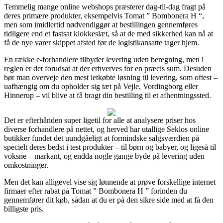
Temmelig mange online webshops præsterer dag-til-dag fragt på
deres primære produkter, eksempelvis Tomat ” Bombonera H “,
men som imidlertid nødvendiggør at bestillingen gennemføres
tidligere end et fastsat klokkeslæt, så at de med sikkerhed kan nå at
få de nye varer skippet afsted før de logistikansatte tager hjem.
En række e-forhandlere tilbyder levering uden beregning, men i
reglen er det forudsat at der erhverves for en præcis sum. Desuden
bør man overveje den mest letkøbte løsning til levering, som oftest –
uafhængig om du opholder sig tæt på Vejle, Vordingborg eller
Hinnerup – vil blive at få bragt din bestilling til et afhentningssted.
Det er efterhånden super ligetil for alle at analysere priser hos
diverse forhandlere på nettet, og herved har utallige Seklos online
butikker fundet det uundgåeligt at formindske salgsværdien på
specielt deres bedst i test produkter – til børn og babyer, og ligeså til
voksne – markant, og endda nogle gange byde på levering uden
omkostninger.
Men det kan alligevel vise sig lønnende at prøve forskellige internet
firmaer efter rabat på Tomat ” Bombonera H ” forinden du
gennemfører dit køb, sådan at du er på den sikre side med at få den
billigste pris.