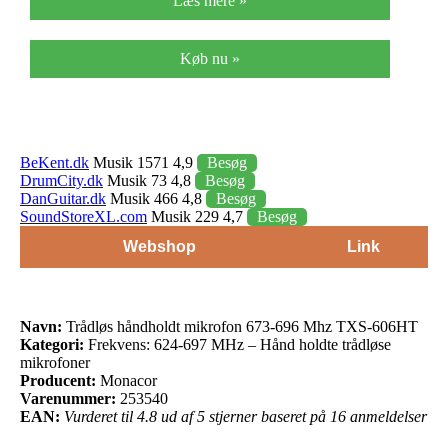
Læs mere »
Køb nu »
BeKent.dk
Musik 1571 4,9
Besøg
DrumCity.dk
Musik 73 4,8
Besøg
DanGuitar.dk
Musik 466 4,8
Besøg
SoundStoreXL.com
Musik 229 4,7
Besøg
Webshop
Link
Navn:
Trådløs håndholdt mikrofon 673-696 Mhz TXS-606HT
Kategori:
Frekvens: 624-697 MHz – Hånd holdte trådløse
mikrofoner
Producent:
Monacor
Varenummer:
253540
EAN:
Vurderet til 4.8 ud af 5 stjerner baseret på 16 anmeldelser