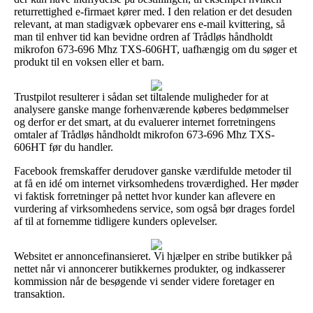
returrettighed e-firmaet kører med. I den relation er det desuden
relevant, at man stadigvæk opbevarer ens e-mail kvittering, så
man til enhver tid kan bevidne ordren af Trådløs håndholdt
mikrofon 673-696 Mhz TXS-606HT, uafhængig om du søger et
produkt til en voksen eller et barn.
Trustpilot resulterer i sådan set tiltalende muligheder for at
analysere ganske mange forhenværende køberes bedømmelser
og derfor er det smart, at du evaluerer internet forretningens
omtaler af Trådløs håndholdt mikrofon 673-696 Mhz TXS-
606HT før du handler.
Facebook fremskaffer derudover ganske værdifulde metoder til
at få en idé om internet virksomhedens troværdighed. Her møder
vi faktisk forretninger på nettet hvor kunder kan aflevere en
vurdering af virksomhedens service, som også bør drages fordel
af til at fornemme tidligere kunders oplevelser.
Websitet er annoncefinansieret. Vi hjælper en stribe butikker på
nettet når vi annoncerer butikkernes produkter, og indkasserer
kommission når de besøgende vi sender videre foretager en
transaktion.