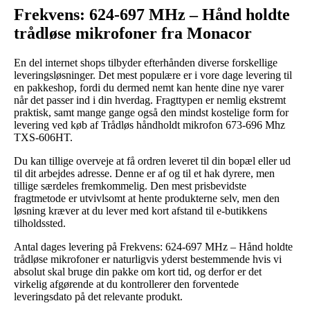
Frekvens: 624-697 MHz – Hånd holdte
trådløse mikrofoner fra Monacor
En del internet shops tilbyder efterhånden diverse forskellige
leveringsløsninger. Det mest populære er i vore dage levering til
en pakkeshop, fordi du dermed nemt kan hente dine nye varer
når det passer ind i din hverdag. Fragttypen er nemlig ekstremt
praktisk, samt mange gange også den mindst kostelige form for
levering ved køb af Trådløs håndholdt mikrofon 673-696 Mhz
TXS-606HT.
Du kan tillige overveje at få ordren leveret til din bopæl eller ud
til dit arbejdes adresse. Denne er af og til et hak dyrere, men
tillige særdeles fremkommelig. Den mest prisbevidste
fragtmetode er utvivlsomt at hente produkterne selv, men den
løsning kræver at du lever med kort afstand til e-butikkens
tilholdssted.
Antal dages levering på Frekvens: 624-697 MHz – Hånd holdte
trådløse mikrofoner er naturligvis yderst bestemmende hvis vi
absolut skal bruge din pakke om kort tid, og derfor er det
virkelig afgørende at du kontrollerer den forventede
leveringsdato på det relevante produkt.