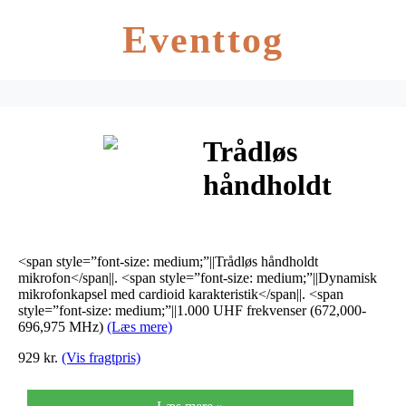
Eventtog
Trådløs
håndholdt
mikrofon 673-
696 Mhz TXS-
<span style=”font-size: medium;”||Trådløs håndholdt
606HT
mikrofon</span||. <span style=”font-size: medium;”||Dynamisk
mikrofonkapsel med cardioid karakteristik</span||. <span
style=”font-size: medium;”||1.000 UHF frekvenser (672,000-
696,975 MHz)
(Læs mere)
929 kr.
(Vis fragtpris)