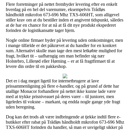
Flere forretninger på nettet frembyder levering efter en enkelt
hverdag på en hel del varenumre, eksempelvis Trådløs
håndholdt mikrofon 673-696 Mhz TXS-606HT, som alligevel
stiller krav om at du bestiller inden et angivent tidspunkt, således
at de har en chance for at nå at få dit nye produkt ekspederet
forinden de logistikansatte tager hjem.
Nogle online firmaer byder på levering uden omkostninger, men
i mange tilfælde er det påkrævet at du handler for en konkret
sum. Alternativt skulle man tage den mest letkøbte mulighed for
fragt, hvilket tit – uafhængig om man befinder sig nær
Holstebro, Lillerød eller Hørning – er at få fragtfirmaet til at
levere din ordre til en pakkeshop.
Det er i dag meget ligetil for internetbrugere at lave
prissammenligning på flere e-handler, og på grund af dette har
utallige Monacor forhandlere på nettet ikke kunne lade være
med at trykke prisniveauet på deres varer – til juniorer, men
ligeledes til voksne – markant, og endda nogle gange yde fragt
uden beregning.
Dog kan det trods alt være indbringende at tjekke indtil flere e-
butikker efter rabat på Trådløs håndholdt mikrofon 673-696 Mhz
TXS-606HT forinden du handler, så man er usvigeligt sikker på