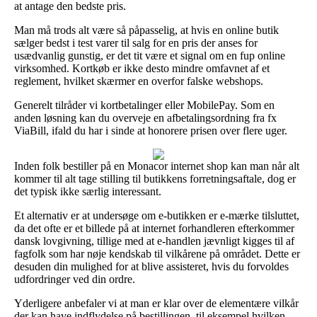
at antage den bedste pris.
Man må trods alt være så påpasselig, at hvis en online butik
sælger bedst i test varer til salg for en pris der anses for
usædvanlig gunstig, er det tit være et signal om en fup online
virksomhed. Kortkøb er ikke desto mindre omfavnet af et
reglement, hvilket skærmer en overfor falske webshops.
Generelt tilråder vi kortbetalinger eller MobilePay. Som en
anden løsning kan du overveje en afbetalingsordning fra fx
ViaBill, ifald du har i sinde at honorere prisen over flere uger.
Inden folk bestiller på en Monacor internet shop kan man når alt
kommer til alt tage stilling til butikkens forretningsaftale, dog er
det typisk ikke særlig interessant.
Et alternativ er at undersøge om e-butikken er e-mærke tilsluttet,
da det ofte er et billede på at internet forhandleren efterkommer
dansk lovgivning, tillige med at e-handlen jævnligt kigges til af
fagfolk som har nøje kendskab til vilkårene på området. Dette er
desuden din mulighed for at blive assisteret, hvis du forvoldes
udfordringer ved din ordre.
Yderligere anbefaler vi at man er klar over de elementære vilkår
der kan have indflydelse på bestillingen, til eksempel hvilken