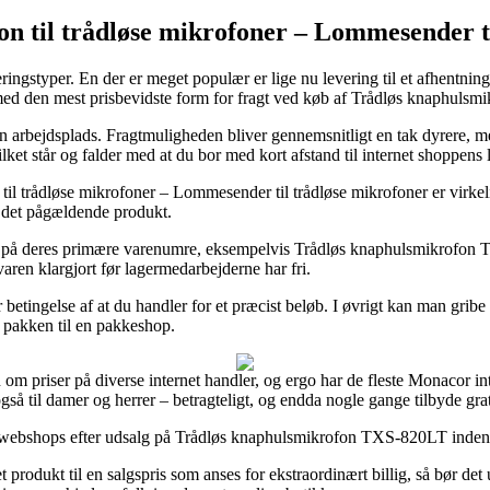
n til trådløse mikrofoner – Lommesender t
ingstyper. En der er meget populær er lige nu levering til et afhentning
tilmed den mest prisbevidste form for fragt ved køb af Trådløs knaphul
 din arbejdsplads. Fragtmuligheden bliver gennemsnitligt en tak dyrere, 
ket står og falder med at du bor med kort afstand til internet shoppens l
l trådløse mikrofoner – Lommesender til trådløse mikrofoner er virkeli
å det pågældende produkt.
 på deres primære varenumre, eksempelvis Trådløs knaphulsmikrofon T
varen klargjort før lagermedarbejderne har fri.
 betingelse af at du handler for et præcist beløb. I øvrigt kan man gribe
t pakken til en pakkeshop.
n om priser på diverse internet handler, og ergo har de fleste Monacor i
også til damer og herrer – betragteligt, og endda nogle gange tilbyde grat
ige webshops efter udsalg på Trådløs knaphulsmikrofon TXS-820LT inden du
produkt til en salgspris som anses for ekstraordinært billig, så bør de