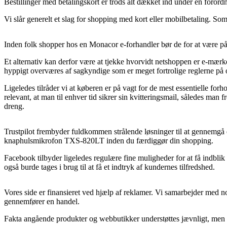
Bestillinger med betalingskort er trods alt dækket ind under en foror
Vi slår generelt et slag for shopping med kort eller mobilbetaling. Som e
Inden folk shopper hos en Monacor e-forhandler bør de for at være på 
Et alternativ kan derfor være at tjekke hvorvidt netshoppen er e-mærke
hyppigt overværes af sagkyndige som er meget fortrolige reglerne på o
Ligeledes tilråder vi at køberen er på vagt for de mest essentielle fo
relevant, at man til enhver tid sikrer sin kvitteringsmail, således 
dreng.
Trustpilot frembyder fuldkommen strålende løsninger til at gennemgå 
knaphulsmikrofon TXS-820LT inden du færdiggør din shopping.
Facebook tilbyder ligeledes regulære fine muligheder for at få indbli
også burde tages i brug til at få et indtryk af kundernes tilfredshed.
Vores side er finansieret ved hjælp af reklamer. Vi samarbejder med no
gennemfører en handel.
Fakta angående produkter og webbutikker understøttes jævnligt, men der