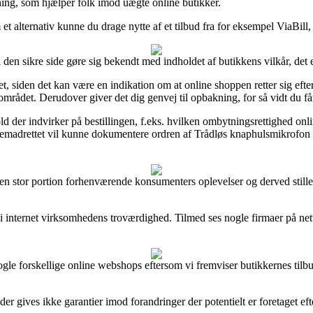
dning, som hjælper folk imod uægte online butikker.
t alternativ kunne du drage nytte af et tilbud fra for eksempel ViaBill, i 
den sikre side gøre sig bekendt med indholdet af butikkens vilkår, det
t, siden det kan være en indikation om at online shoppen retter sig efte
mrådet. Derudover giver det dig genvej til opbakning, for så vidt du få
rhold der indvirker på bestillingen, f.eks. hvilken ombytningsrettighed o
man fremadrettet vil kunne dokumentere ordren af Trådløs knaphulsmikro
en stor portion forhenværende konsumenters oplevelser og derved stille
k i internet virksomhedens troværdighed. Tilmed ses nogle firmaer på ne
gle forskellige online webshops eftersom vi fremviser butikkernes tilbud
 gives ikke garantier imod forandringer der potentielt er foretaget efte