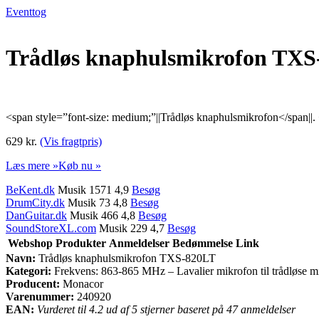
Eventtog
Trådløs knaphulsmikrofon TXS
<span style=”font-size: medium;”||Trådløs knaphulsmikrofon</span||
629 kr.
(Vis fragtpris)
Læs mere »
Køb nu »
BeKent.dk
Musik 1571 4,9
Besøg
DrumCity.dk
Musik 73 4,8
Besøg
DanGuitar.dk
Musik 466 4,8
Besøg
SoundStoreXL.com
Musik 229 4,7
Besøg
Webshop
Produkter
Anmeldelser
Bedømmelse
Link
Navn:
Trådløs knaphulsmikrofon TXS-820LT
Kategori:
Frekvens: 863-865 MHz – Lavalier mikrofon til trådløse m
Producent:
Monacor
Varenummer:
240920
EAN:
Vurderet til 4.2 ud af 5 stjerner baseret på 47 anmeldelser