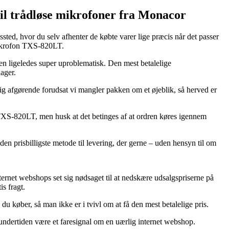
il trådløse mikrofoner fra Monacor
ssted, hvor du selv afhenter de købte varer lige præcis når det passer
smikrofon TXS-820LT.
men ligeledes super uproblematisk. Den mest betalelige
ager.
g afgørende forudsat vi mangler pakken om et øjeblik, så herved er
XS-820LT, men husk at det betinges af at ordren køres igennem
 den prisbilligste metode til levering, der gerne – uden hensyn til om
nternet webshops set sig nødsaget til at nedskære udsalgspriserne på
is fragt.
 køber, så man ikke er i tvivl om at få den mest betalelige pris.
t undertiden være et faresignal om en uærlig internet webshop.