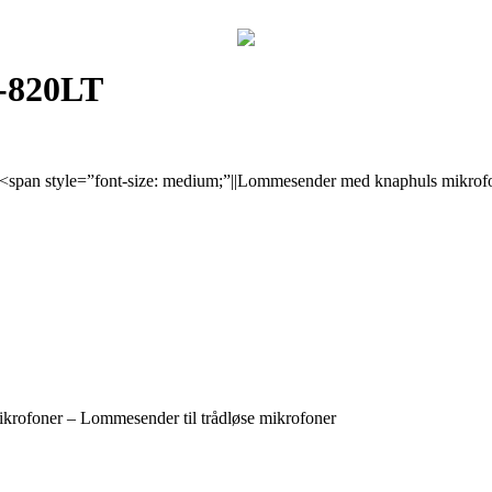
-820LT
. <span style=”font-size: medium;”||Lommesender med knaphuls mikrof
ikrofoner – Lommesender til trådløse mikrofoner