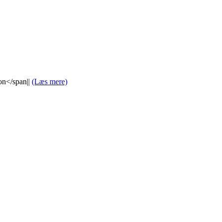
on</span||
(Læs mere)