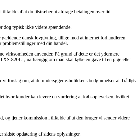
tilfælde af at du tilstræber at afdrage betalingen over tid.
 er dog typisk ikke videre spændende.
r gældende dansk lovgivning, tillige med at internet forhandleren
r problemstillinger med din handel.
nline virksomheden anvender. På grund af dette er det ydermere
fon TXS-820LT, uafhængig om man skal købe en gave til en pige eller
r vi forslag om, at du undersøger e-butikkens bedømmelser af Trådløs
ttet hvor kunder kan levere en vurdering af købsoplevelsen, hvilket
, og tjener kommission i tilfælde af at den bruger vi sender videre
r sidste opdatering af sidens oplysninger.