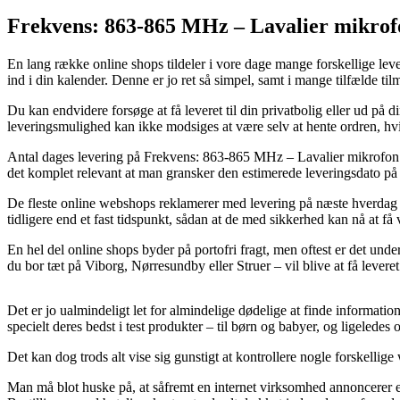
Frekvens: 863-865 MHz – Lavalier mikrofo
En lang række online shops tildeler i vore dage mange forskellige lever
ind i din kalender. Denne er jo ret så simpel, samt i mange tilfælde 
Du kan endvidere forsøge at få leveret til din privatbolig eller ud på
leveringsmulighed kan ikke modsiges at være selv at hente ordren, hvil
Antal dages levering på Frekvens: 863-865 MHz – Lavalier mikrofon ti
det komplet relevant at man gransker den estimerede leveringsdato p
De fleste online webshops reklamerer med levering på næste hverdag
tidligere end et fast tidspunkt, sådan at de med sikkerhed kan nå at få 
En hel del online shops byder på portofri fragt, men oftest er det under
du bor tæt på Viborg, Nørresundby eller Struer – vil blive at få levere
Det er jo ualmindeligt let for almindelige dødelige at finde informatio
specielt deres bedst i test produkter – til børn og babyer, og ligeledes 
Det kan dog trods alt vise sig gunstigt at kontrollere nogle forskell
Man må blot huske på, at såfremt en internet virksomhed annoncerer et 