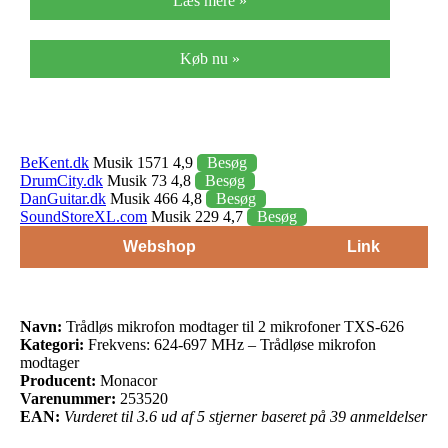
Læs mere »
Køb nu »
BeKent.dk
Musik 1571 4,9
Besøg
DrumCity.dk
Musik 73 4,8
Besøg
DanGuitar.dk
Musik 466 4,8
Besøg
SoundStoreXL.com
Musik 229 4,7
Besøg
Webshop
Link
Navn:
Trådløs mikrofon modtager til 2 mikrofoner TXS-626
Kategori:
Frekvens: 624-697 MHz – Trådløse mikrofon
modtager
Producent:
Monacor
Varenummer:
253520
EAN:
Vurderet til 3.6 ud af 5 stjerner baseret på 39 anmeldelser