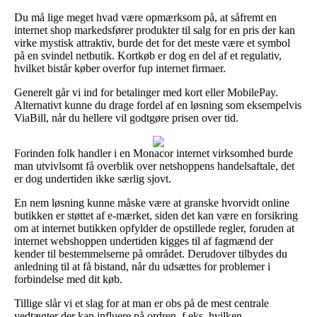
Du må lige meget hvad være opmærksom på, at såfremt en
internet shop markedsfører produkter til salg for en pris der kan
virke mystisk attraktiv, burde det for det meste være et symbol
på en svindel netbutik. Kortkøb er dog en del af et regulativ,
hvilket bistår køber overfor fup internet firmaer.
Generelt går vi ind for betalinger med kort eller MobilePay.
Alternativt kunne du drage fordel af en løsning som eksempelvis
ViaBill, når du hellere vil godtgøre prisen over tid.
Forinden folk handler i en Monacor internet virksomhed burde
man utvivlsomt få overblik over netshoppens handelsaftale, det
er dog undertiden ikke særlig sjovt.
En nem løsning kunne måske være at granske hvorvidt online
butikken er støttet af e-mærket, siden det kan være en forsikring
om at internet butikken opfylder de opstillede regler, foruden at
internet webshoppen undertiden kigges til af fagmænd der
kender til bestemmelserne på området. Derudover tilbydes du
anledning til at få bistand, når du udsættes for problemer i
forbindelse med dit køb.
Tillige slår vi et slag for at man er obs på de mest centrale
vedtægter der kan influere på ordren, f.eks. hvilken