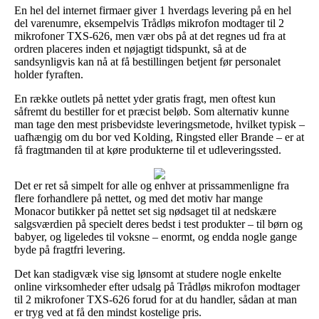
En hel del internet firmaer giver 1 hverdags levering på en hel
del varenumre, eksempelvis Trådløs mikrofon modtager til 2
mikrofoner TXS-626, men vær obs på at det regnes ud fra at
ordren placeres inden et nøjagtigt tidspunkt, så at de
sandsynligvis kan nå at få bestillingen betjent før personalet
holder fyraften.
En række outlets på nettet yder gratis fragt, men oftest kun
såfremt du bestiller for et præcist beløb. Som alternativ kunne
man tage den mest prisbevidste leveringsmetode, hvilket typisk –
uafhængig om du bor ved Kolding, Ringsted eller Brande – er at
få fragtmanden til at køre produkterne til et udleveringssted.
Det er ret så simpelt for alle og enhver at prissammenligne fra
flere forhandlere på nettet, og med det motiv har mange
Monacor butikker på nettet set sig nødsaget til at nedskære
salgsværdien på specielt deres bedst i test produkter – til børn og
babyer, og ligeledes til voksne – enormt, og endda nogle gange
byde på fragtfri levering.
Det kan stadigvæk vise sig lønsomt at studere nogle enkelte
online virksomheder efter udsalg på Trådløs mikrofon modtager
til 2 mikrofoner TXS-626 forud for at du handler, sådan at man
er tryg ved at få den mindst kostelige pris.