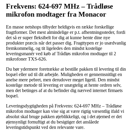
Frekvens: 624-697 MHz – Trådløse
mikrofon modtager fra Monacor
En masse netshops tilbyder heldigvis en række forskellige
fragtformer. Det mest almindelige er p.t. afhentningssteder, fordi
det så er super fleksibelt for dig at kunne hente dine nye
produkter præcis når det passer dig. Fragttypen er jo usædvanlig
fremkommelig, og tit ligeledes den mindst kostelige
leveringsmanér ved køb af Trådløs mikrofon modtager til 2
mikrofoner TXS-626.
Du bør ydermere foretrække at bestille pakken til levering til din
bopæl eller ud til dit arbejde. Muligheden er gennemsnitligt en
anelse mere pebret, men derudover meget ligetil. Den mindst
kostelige metode til levering er unægtelig at hente ordren selv,
men det betinges af at du befinder dig nærved internet firmaets
bopæl.
Leveringsdygtigheden på Frekvens: 624-697 MHz – Trådløse
mikrofon modtager kan vise sig at være rigtig væsentlig ifald vi
absolut skal bruge pakken øjeblikkeligt, og i det øjemed er det
øjensynligt fornuftigt at du besigtiger det anslåede
leveringstidspunkt ved den relevante vare.