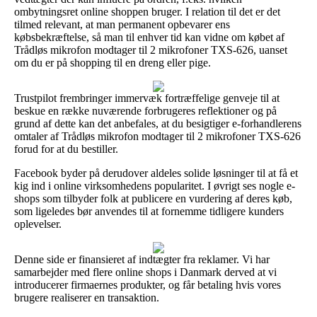
ombytningsret online shoppen bruger. I relation til det er det
tilmed relevant, at man permanent opbevarer ens
købsbekræftelse, så man til enhver tid kan vidne om købet af
Trådløs mikrofon modtager til 2 mikrofoner TXS-626, uanset
om du er på shopping til en dreng eller pige.
Trustpilot frembringer immervæk fortræffelige genveje til at
beskue en række nuværende forbrugeres reflektioner og på
grund af dette kan det anbefales, at du besigtiger e-forhandlerens
omtaler af Trådløs mikrofon modtager til 2 mikrofoner TXS-626
forud for at du bestiller.
Facebook byder på derudover aldeles solide løsninger til at få et
kig ind i online virksomhedens popularitet. I øvrigt ses nogle e-
shops som tilbyder folk at publicere en vurdering af deres køb,
som ligeledes bør anvendes til at fornemme tidligere kunders
oplevelser.
Denne side er finansieret af indtægter fra reklamer. Vi har
samarbejder med flere online shops i Danmark derved at vi
introducerer firmaernes produkter, og får betaling hvis vores
brugere realiserer en transaktion.