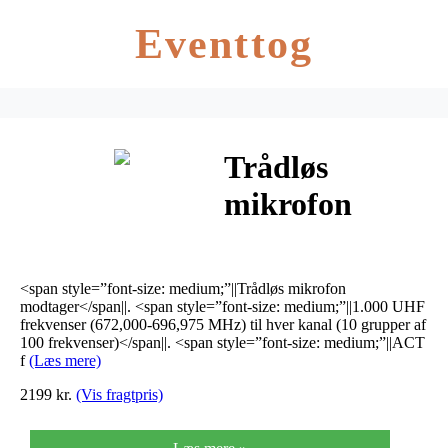
Eventtog
Trådløs
mikrofon
modtager til 2
mikrofoner
<span style=”font-size: medium;”||Trådløs mikrofon
TXS-626
modtager</span||. <span style=”font-size: medium;”||1.000 UHF
frekvenser (672,000-696,975 MHz) til hver kanal (10 grupper af
100 frekvenser)</span||. <span style=”font-size: medium;”||ACT
f
(Læs mere)
2199 kr.
(Vis fragtpris)