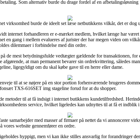
betaling. Som alternativ burde du drage fordel af en afbetalingsløsning fra
net virksomhed burde de ideelt set læse netbutikkens vilkår, det er dog
rvidt internet forhandleren er e-mærket medlem, hvilket længe har været 
maet en gang i mellem evalueres af jurister der har megen viden om vilkå
oldes dilemmaer i forbindelse med din ordre.
å de mest betydningsfulde vedtægter gældende for transaktionen, for ek
afgørende, at man permanent bevarer sin ordrekvittering, således man f
ne, ligegyldigt om du skal købe gave til en herre eller dame.
enveje til at se nøjere på en stor portion forhenværende brugeres domme 
fonsæt TXS-616SET img stageline forud for at du shopper.
e metoder til at få indsigt i internet butikkens kundetilfredshed. Herin
rksomhedens service, hvilket ligeledes kan udnyttes til at få et indblik 
faste samarbejder med masser af firmaer på nettet da vi annoncerer vi
på vores website gennemfører en ordre.
geholdes hyppigt, men vi kan ikke stilles ansvarlig for forandringer der