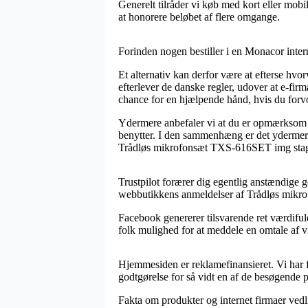
Generelt tilråder vi køb med kort eller mobil
at honorere beløbet af flere omgange.
Forinden nogen bestiller i en Monacor inter
Et alternativ kan derfor være at efterse hvo
efterlever de danske regler, udover at e-fir
chance for en hjælpende hånd, hvis du forv
Ydermere anbefaler vi at du er opmærksom p
benytter. I den sammenhæng er det ydermere 
Trådløs mikrofonsæt TXS-616SET img stageli
Trustpilot forærer dig egentlig anstændige g
webbutikkens anmeldelser af Trådløs mikro
Facebook genererer tilsvarende ret værdifuld
folk mulighed for at meddele en omtale af vi
Hjemmesiden er reklamefinansieret. Vi har 
godtgørelse for så vidt en af de besøgende 
Fakta om produkter og internet firmaer vedli