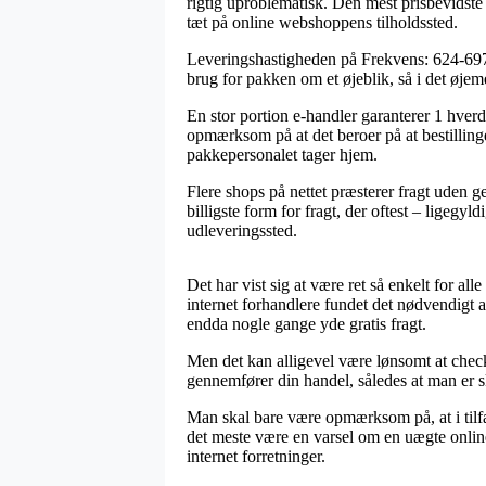
rigtig uproblematisk. Den mest prisbevidste 
tæt på online webshoppens tilholdssted.
Leveringshastigheden på Frekvens: 624-697 
brug for pakken om et øjeblik, så i det øjem
En stor portion e-handler garanterer 1 hv
opmærksom på at det beroer på at bestillinge
pakkepersonalet tager hjem.
Flere shops på nettet præsterer fragt uden 
billigste form for fragt, der oftest – ligegyl
udleveringssted.
Det har vist sig at være ret så enkelt for al
internet forhandlere fundet det nødvendigt a
endda nogle gange yde gratis fragt.
Men det kan alligevel være lønsomt at chec
gennemfører din handel, således at man er sku
Man skal bare være opmærksom på, at i tilfæld
det meste være en varsel om en uægte onlin
internet forretninger.