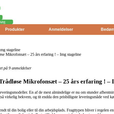
søg
Produkter
Anmeldelser
Bedøm
mg stageline
e Mikrofonsæt – 25 års erfaring ! – Img stageline
eret på 9 anmeldelser
rådløse Mikrofonsæt – 25 års erfaring ! – 
e leveringsmodeller. En af de mest almindelige er nu om stunder afhentni
 altså virkelig bekvem, og tit endda den prisbilligste leveringsmåde v
endt til din bolig eller til din arbejdsplads. Fragttypen bliver i regel