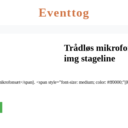
Eventtog
Trådløs mikrof
img stageline
ikrofonsæt</span||. <span style=”font-size: medium; color: #ff0000;”|