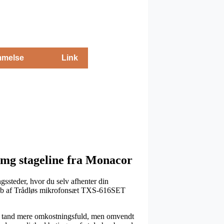
melse
Link
Img stageline fra Monacor
ngssteder, hvor du selv afhenter din
ed køb af Trådløs mikrofonsæt TXS-616SET
en en tand mere omkostningsfuld, men omvendt