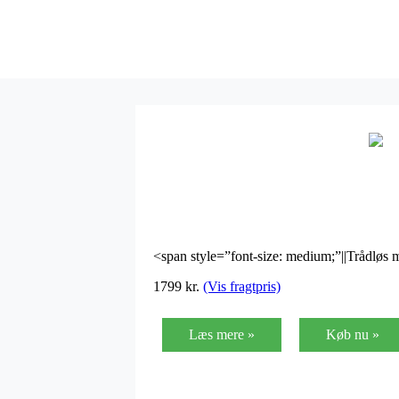
<span style=”font-size: medium;”||Trådløs m
1799 kr.
(Vis fragtpris)
Læs mere »
Køb nu »