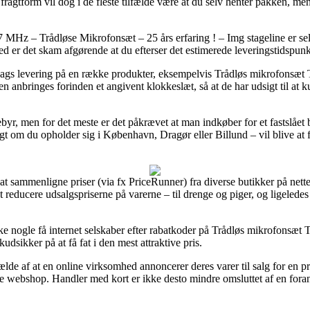
fragtform vil dog i de fleste tilfælde være at du selv henter pakken, m
MHz – Trådløse Mikrofonsæt – 25 års erfaring ! – Img stageline er se
ed er det skam afgørende at du efterser det estimerede leveringstidspunk
erdags levering på en række produkter, eksempelvis Trådløs mikrofons
n anbringes forinden et angivent klokkeslæt, så at de har udsigt til at k
gebyr, men for det meste er det påkrævet at man indkøber for et fastslå
digt om du opholder sig i København, Dragør eller Billund – vil blive at få
le at sammenligne priser (via fx PriceRunner) fra diverse butikker på nette
t reducere udsalgspriserne på varerne – til drenge og piger, og ligelede
ke nogle få internet selskaber efter rabatkoder på Trådløs mikrofonsæ
dsikker på at få fat i den mest attraktive pris.
e af at en online virksomhed annoncerer deres varer til salg for en pris 
e webshop. Handler med kort er ikke desto mindre omsluttet af en foran