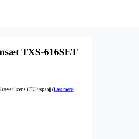
onsæt TXS-616SET
|Kræver licens i EU</span||
(Læs mere)