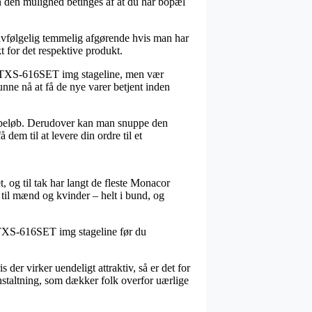
en den mulighed betinges af at du har bopæl
lvfølgelig temmelig afgørende hvis man har
t for det respektive produkt.
æt TXS-616SET img stageline, men vær
unne nå at få de nye varer betjent inden
et beløb. Derudover kan man snuppe den
 dem til at levere din ordre til et
t, og til tak har langt de fleste Monacor
s til mænd og kvinder – helt i bund, og
t TXS-616SET img stageline før du
der virker uendeligt attraktiv, så er det for
staltning, som dækker folk overfor uærlige