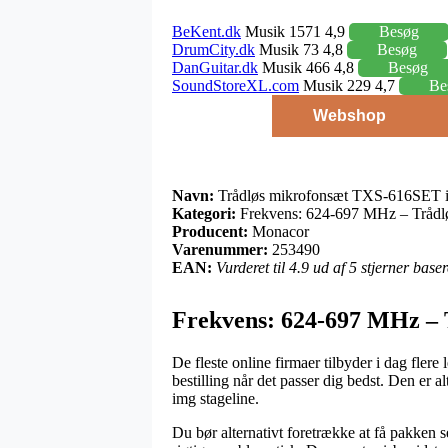
BeKent.dk
Musik 1571 4,9
Besøg
DrumCity.dk
Musik 73 4,8
Besøg
DanGuitar.dk
Musik 466 4,8
Besøg
SoundStoreXL.com
Musik 229 4,7
Be
Webshop
Navn:
Trådløs mikrofonsæt TXS-616SET i
Kategori:
Frekvens: 624-697 MHz – Trådløs
Producent:
Monacor
Varenummer:
253490
EAN:
Vurderet til 4.9 ud af 5 stjerner bas
Frekvens: 624-697 MHz – T
De fleste online firmaer tilbyder i dag fler
bestilling når det passer dig bedst. Den er
img stageline.
Du bør alternativt foretrække at få pakken s