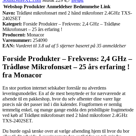
SoundStoreXL.com
Musik 229 4,7
Besøg
Webshop
Produkter
Anmeldelser
Bedømmelse
Link
Navn:
Trådløst mikrofonsæt med 2 hånd mikrofoner 2.4GHz TXS-
2402SET
Kategori:
Forside Produkter – Frekvens: 2,4 GHz – Trådløse
Mikrofonsæt – 25 års erfaring !
Producent:
Monacor
Varenummer:
254090
EAN:
Vurderet til 3.8 ud af 5 stjerner baseret på 35 anmeldelser
Forside Produkter – Frekvens: 2,4 GHz –
Trådløse Mikrofonsæt – 25 års erfaring !
fra Monacor
En stor portion internet selskaber foreslår nu alverdens
leveringsmodeller. En af de mest benyttede er for nærværende at
afsende til en pakkeshop, hvor du selv afhenter dine varer lige
præcis når det passer ind i din kalender. Fragtformen er nemlig
temmelig enkel, og mange gange endda den prisbilligste fragtmetode
ved køb af Trådløst mikrofonsæt med 2 hånd mikrofoner 2.4GHz
TXS-2402SET.
Du burde også tænke over at vælge afsending hjem til hvor du bor