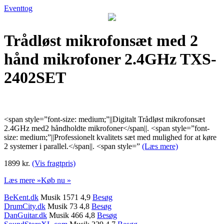
Eventtog
Trådløst mikrofonsæt med 2
hånd mikrofoner 2.4GHz TXS-
2402SET
<span style=”font-size: medium;”||Digitalt Trådløst mikrofonsæt
2.4GHz med2 håndholdte mikrofoner</span||. <span style=”font-
size: medium;”||Professionelt kvalitets sæt med mulighed for at køre
2 systemer i parallel.</span||. <span style=”
(Læs mere)
1899 kr.
(Vis fragtpris)
Læs mere »
Køb nu »
BeKent.dk
Musik 1571 4,9
Besøg
DrumCity.dk
Musik 73 4,8
Besøg
DanGuitar.dk
Musik 466 4,8
Besøg