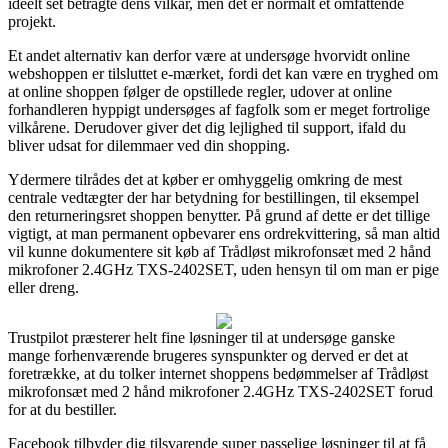
ideelt set betragte dens vilkår, men det er normalt et omfattende
projekt.
Et andet alternativ kan derfor være at undersøge hvorvidt online
webshoppen er tilsluttet e-mærket, fordi det kan være en tryghed om
at online shoppen følger de opstillede regler, udover at online
forhandleren hyppigt undersøges af fagfolk som er meget fortrolige
vilkårene. Derudover giver det dig lejlighed til support, ifald du
bliver udsat for dilemmaer ved din shopping.
Ydermere tilrådes det at køber er omhyggelig omkring de mest
centrale vedtægter der har betydning for bestillingen, til eksempel
den returneringsret shoppen benytter. På grund af dette er det tillige
vigtigt, at man permanent opbevarer ens ordrekvittering, så man altid
vil kunne dokumentere sit køb af Trådløst mikrofonsæt med 2 hånd
mikrofoner 2.4GHz TXS-2402SET, uden hensyn til om man er pige
eller dreng.
Trustpilot præsterer helt fine løsninger til at undersøge ganske
mange forhenværende brugeres synspunkter og derved er det at
foretrække, at du tolker internet shoppens bedømmelser af Trådløst
mikrofonsæt med 2 hånd mikrofoner 2.4GHz TXS-2402SET forud
for at du bestiller.
Facebook tilbyder dig tilsvarende super passelige løsninger til at få