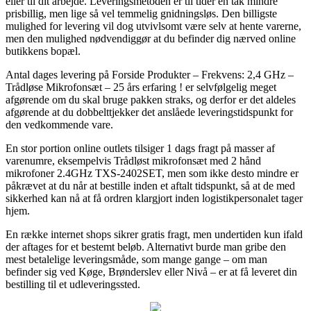
eller til dit arbejde. Leveringsmetoden er til tider en tak mindre
prisbillig, men lige så vel temmelig gnidningsløs. Den billigste
mulighed for levering vil dog utvivlsomt være selv at hente varerne,
men den mulighed nødvendiggør at du befinder dig nærved online
butikkens bopæl.
Antal dages levering på Forside Produkter – Frekvens: 2,4 GHz –
Trådløse Mikrofonsæt – 25 års erfaring ! er selvfølgelig meget
afgørende om du skal bruge pakken straks, og derfor er det aldeles
afgørende at du dobbelttjekker det anslåede leveringstidspunkt for
den vedkommende vare.
En stor portion online outlets tilsiger 1 dags fragt på masser af
varenumre, eksempelvis Trådløst mikrofonsæt med 2 hånd
mikrofoner 2.4GHz TXS-2402SET, men som ikke desto mindre er
påkrævet at du når at bestille inden et aftalt tidspunkt, så at de med
sikkerhed kan nå at få ordren klargjort inden logistikpersonalet tager
hjem.
En række internet shops sikrer gratis fragt, men undertiden kun ifald
der aftages for et bestemt beløb. Alternativt burde man gribe den
mest betalelige leveringsmåde, som mange gange – om man
befinder sig ved Køge, Brønderslev eller Nivå – er at få leveret din
bestilling til et udleveringssted.