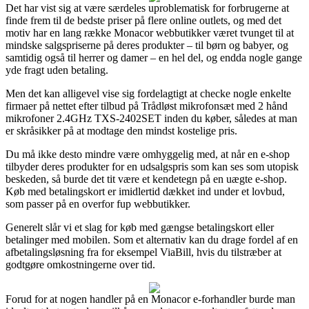
Det har vist sig at være særdeles uproblematisk for forbrugerne at
finde frem til de bedste priser på flere online outlets, og med det
motiv har en lang række Monacor webbutikker været tvunget til at
mindske salgspriserne på deres produkter – til børn og babyer, og
samtidig også til herrer og damer – en hel del, og endda nogle gange
yde fragt uden betaling.
Men det kan alligevel vise sig fordelagtigt at checke nogle enkelte
firmaer på nettet efter tilbud på Trådløst mikrofonsæt med 2 hånd
mikrofoner 2.4GHz TXS-2402SET inden du køber, således at man
er skråsikker på at modtage den mindst kostelige pris.
Du må ikke desto mindre være omhyggelig med, at når en e-shop
tilbyder deres produkter for en udsalgspris som kan ses som utopisk
beskeden, så burde det tit være et kendetegn på en uægte e-shop.
Køb med betalingskort er imidlertid dækket ind under et lovbud,
som passer på en overfor fup webbutikker.
Generelt slår vi et slag for køb med gængse betalingskort eller
betalinger med mobilen. Som et alternativ kan du drage fordel af en
afbetalingsløsning fra for eksempel ViaBill, hvis du tilstræber at
godtgøre omkostningerne over tid.
Forud for at nogen handler på en Monacor e-forhandler burde man