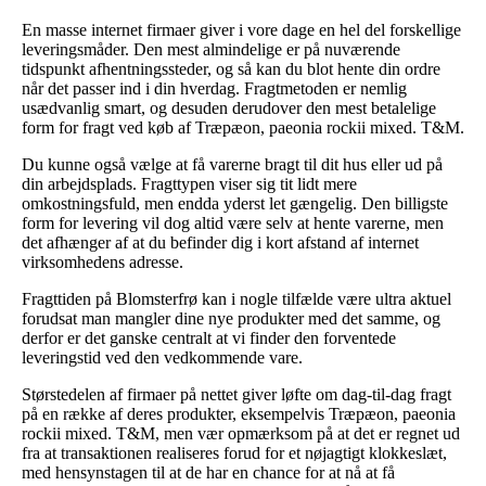
En masse internet firmaer giver i vore dage en hel del forskellige
leveringsmåder. Den mest almindelige er på nuværende
tidspunkt afhentningssteder, og så kan du blot hente din ordre
når det passer ind i din hverdag. Fragtmetoden er nemlig
usædvanlig smart, og desuden derudover den mest betalelige
form for fragt ved køb af Træpæon, paeonia rockii mixed. T&M.
Du kunne også vælge at få varerne bragt til dit hus eller ud på
din arbejdsplads. Fragttypen viser sig tit lidt mere
omkostningsfuld, men endda yderst let gængelig. Den billigste
form for levering vil dog altid være selv at hente varerne, men
det afhænger af at du befinder dig i kort afstand af internet
virksomhedens adresse.
Fragttiden på Blomsterfrø kan i nogle tilfælde være ultra aktuel
forudsat man mangler dine nye produkter med det samme, og
derfor er det ganske centralt at vi finder den forventede
leveringstid ved den vedkommende vare.
Størstedelen af firmaer på nettet giver løfte om dag-til-dag fragt
på en række af deres produkter, eksempelvis Træpæon, paeonia
rockii mixed. T&M, men vær opmærksom på at det er regnet ud
fra at transaktionen realiseres forud for et nøjagtigt klokkeslæt,
med hensynstagen til at de har en chance for at nå at få