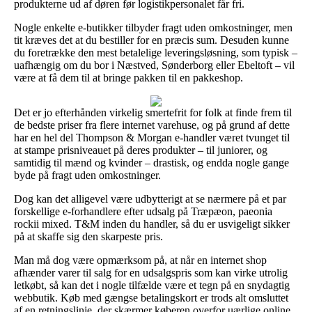
produkterne ud af døren før logistikpersonalet får fri.
Nogle enkelte e-butikker tilbyder fragt uden omkostninger, men
tit kræves det at du bestiller for en præcis sum. Desuden kunne
du foretrække den mest betalelige leveringsløsning, som typisk –
uafhængig om du bor i Næstved, Sønderborg eller Ebeltoft – vil
være at få dem til at bringe pakken til en pakkeshop.
Det er jo efterhånden virkelig smertefrit for folk at finde frem til
de bedste priser fra flere internet varehuse, og på grund af dette
har en hel del Thompson & Morgan e-handler været tvunget til
at stampe prisniveauet på deres produkter – til juniorer, og
samtidig til mænd og kvinder – drastisk, og endda nogle gange
byde på fragt uden omkostninger.
Dog kan det alligevel være udbytterigt at se nærmere på et par
forskellige e-forhandlere efter udsalg på Træpæon, paeonia
rockii mixed. T&M inden du handler, så du er usvigeligt sikker
på at skaffe sig den skarpeste pris.
Man må dog være opmærksom på, at når en internet shop
afhænder varer til salg for en udsalgspris som kan virke utrolig
letkøbt, så kan det i nogle tilfælde være et tegn på en snydagtig
webbutik. Køb med gængse betalingskort er trods alt omsluttet
af en retningslinje, der skærmer køberen overfor uærlige online