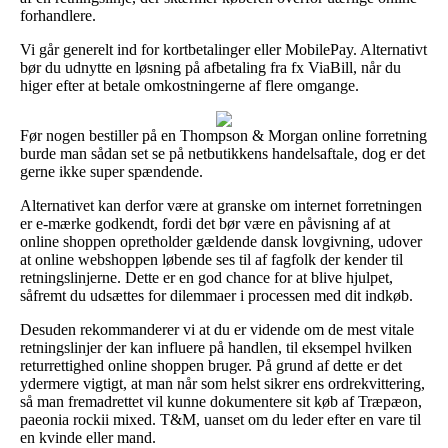
forhandlere.
Vi går generelt ind for kortbetalinger eller MobilePay. Alternativt
bør du udnytte en løsning på afbetaling fra fx ViaBill, når du
higer efter at betale omkostningerne af flere omgange.
Før nogen bestiller på en Thompson & Morgan online forretning
burde man sådan set se på netbutikkens handelsaftale, dog er det
gerne ikke super spændende.
Alternativet kan derfor være at granske om internet forretningen
er e-mærke godkendt, fordi det bør være en påvisning af at
online shoppen opretholder gældende dansk lovgivning, udover
at online webshoppen løbende ses til af fagfolk der kender til
retningslinjerne. Dette er en god chance for at blive hjulpet,
såfremt du udsættes for dilemmaer i processen med dit indkøb.
Desuden rekommanderer vi at du er vidende om de mest vitale
retningslinjer der kan influere på handlen, til eksempel hvilken
returrettighed online shoppen bruger. På grund af dette er det
ydermere vigtigt, at man når som helst sikrer ens ordrekvittering,
så man fremadrettet vil kunne dokumentere sit køb af Træpæon,
paeonia rockii mixed. T&M, uanset om du leder efter en vare til
en kvinde eller mand.