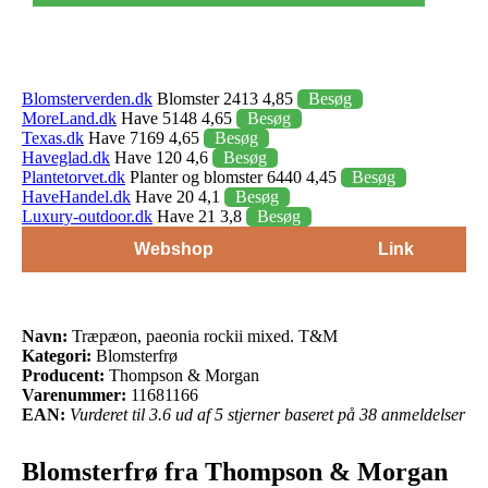
Blomsterverden.dk
Blomster 2413 4,85
Besøg
MoreLand.dk
Have 5148 4,65
Besøg
Texas.dk
Have 7169 4,65
Besøg
Haveglad.dk
Have 120 4,6
Besøg
Plantetorvet.dk
Planter og blomster 6440 4,45
Besøg
HaveHandel.dk
Have 20 4,1
Besøg
Luxury-outdoor.dk
Have 21 3,8
Besøg
Webshop
Link
Navn:
Træpæon, paeonia rockii mixed. T&M
Kategori:
Blomsterfrø
Producent:
Thompson & Morgan
Varenummer:
11681166
EAN:
Vurderet til 3.6 ud af 5 stjerner baseret på 38 anmeldelser
Blomsterfrø fra Thompson & Morgan