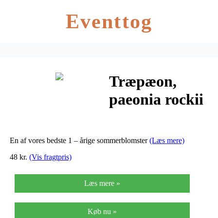
Eventtog
Træpæon,
paeonia rockii
mixed. T&M
En af vores bedste 1 – årige sommerblomster
(Læs mere)
48 kr.
(Vis fragtpris)
Læs mere »
Køb nu »