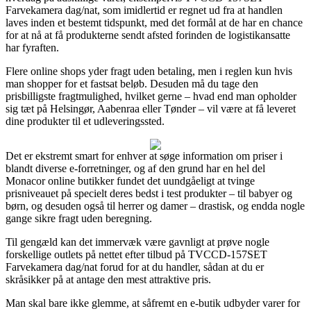
Farvekamera dag/nat, som imidlertid er regnet ud fra at handlen
laves inden et bestemt tidspunkt, med det formål at de har en chance
for at nå at få produkterne sendt afsted forinden de logistikansatte
har fyraften.
Flere online shops yder fragt uden betaling, men i reglen kun hvis
man shopper for et fastsat beløb. Desuden må du tage den
prisbilligste fragtmulighed, hvilket gerne – hvad end man opholder
sig tæt på Helsingør, Aabenraa eller Tønder – vil være at få leveret
dine produkter til et udleveringssted.
Det er ekstremt smart for enhver at søge information om priser i
blandt diverse e-forretninger, og af den grund har en hel del
Monacor online butikker fundet det uundgåeligt at tvinge
prisniveauet på specielt deres bedst i test produkter – til babyer og
børn, og desuden også til herrer og damer – drastisk, og endda nogle
gange sikre fragt uden beregning.
Til gengæld kan det immervæk være gavnligt at prøve nogle
forskellige outlets på nettet efter tilbud på TVCCD-157SET
Farvekamera dag/nat forud for at du handler, sådan at du er
skråsikker på at antage den mest attraktive pris.
Man skal bare ikke glemme, at såfremt en e-butik udbyder varer for