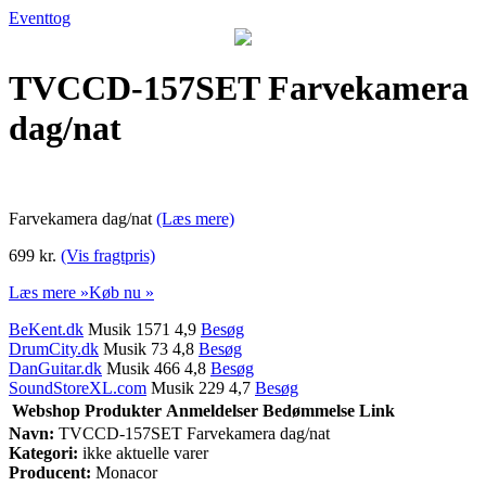
Eventtog
TVCCD-157SET Farvekamera
dag/nat
Farvekamera dag/nat
(Læs mere)
699 kr.
(Vis fragtpris)
Læs mere »
Køb nu »
BeKent.dk
Musik 1571 4,9
Besøg
DrumCity.dk
Musik 73 4,8
Besøg
DanGuitar.dk
Musik 466 4,8
Besøg
SoundStoreXL.com
Musik 229 4,7
Besøg
Webshop
Produkter
Anmeldelser
Bedømmelse
Link
Navn:
TVCCD-157SET Farvekamera dag/nat
Kategori:
ikke aktuelle varer
Producent:
Monacor