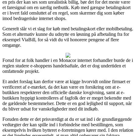
en pris der kan ses som urealistisk billig, bør det for det meste være
et faresignal om en uærlig netbutik. Køb med gængse betalingskort
er i hvert fald omsluttet af en regel, som skærmer dig som køber
imod bedrageriske internet shops.
Generelt slår vi et slag for køb med betalingskort eller mobilbetaling.
Som et alternativ kunne du udnytte en løsning på afbetaling fra for
eksempel ViaBill, for så vidt du vil honorere pengene af flere
omgange.
Forud for at folk handler i en Monacor internet forhandler burde de i
reglen studere e-shoppens handelsaftale, det er dog undertiden et
omfattende projekt.
Et andet forslag kan derfor være at kigge hvorvidt online firmaet er
verificeret af e-mærket, da det kan være en forsikring om at e-
butikken respekterer den officielle danske lovgivning, samt at e-
butikken hyppigt kontrolleres af fagfolk der er meget bekendte med
de gældende bestemmelser. Dette er en god lejlighed til support, når
du bliver udsat for vanskeligheder med dit indkøb.
Foruden dette er det prisværdigt at du er sat ind i de grundlæggende
vedtægter der kan spille ind i forbindelse med bestillingen, som
eksempelvis hvilken bytteret e-forretningen kører med. I den relation
er det ligeledes essesentielt, at man altid opbevarer sin faktura,