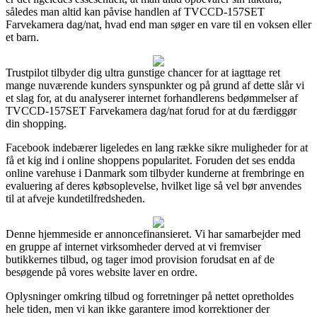
således man altid kan påvise handlen af TVCCD-157SET
Farvekamera dag/nat, hvad end man søger en vare til en voksen eller
et barn.
Trustpilot tilbyder dig ultra gunstige chancer for at iagttage ret
mange nuværende kunders synspunkter og på grund af dette slår vi
et slag for, at du analyserer internet forhandlerens bedømmelser af
TVCCD-157SET Farvekamera dag/nat forud for at du færdiggør
din shopping.
Facebook indebærer ligeledes en lang række sikre muligheder for at
få et kig ind i online shoppens popularitet. Foruden det ses endda
online varehuse i Danmark som tilbyder kunderne at frembringe en
evaluering af deres købsoplevelse, hvilket lige så vel bør anvendes
til at afveje kundetilfredsheden.
Denne hjemmeside er annoncefinansieret. Vi har samarbejder med
en gruppe af internet virksomheder derved at vi fremviser
butikkernes tilbud, og tager imod provision forudsat en af de
besøgende på vores website laver en ordre.
Oplysninger omkring tilbud og forretninger på nettet opretholdes
hele tiden, men vi kan ikke garantere imod korrektioner der