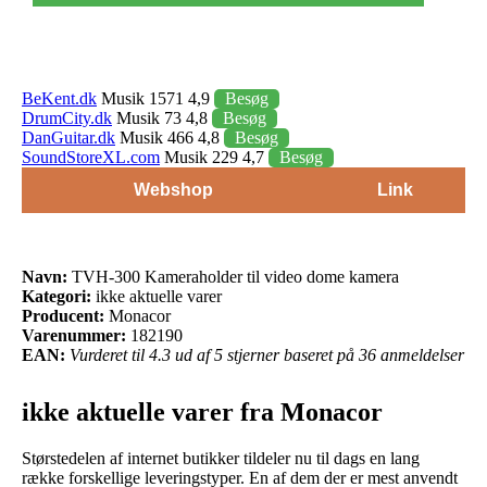
BeKent.dk
Musik 1571 4,9
Besøg
DrumCity.dk
Musik 73 4,8
Besøg
DanGuitar.dk
Musik 466 4,8
Besøg
SoundStoreXL.com
Musik 229 4,7
Besøg
Webshop
Link
Navn:
TVH-300 Kameraholder til video dome kamera
Kategori:
ikke aktuelle varer
Producent:
Monacor
Varenummer:
182190
EAN:
Vurderet til 4.3 ud af 5 stjerner baseret på 36 anmeldelser
ikke aktuelle varer fra Monacor
Størstedelen af internet butikker tildeler nu til dags en lang
række forskellige leveringstyper. En af dem der er mest anvendt