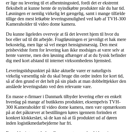
er lige nu levering til et afhentningssted, fordi det er ekstremt
fleksibelt at kunne hente de nyindkøbte produkter når du har tid.
Løsningen er nemlig virkelig let gængelig, samt i mange tilfælde
tillige den mest letkøbte leveringsmulighed ved køb af TVH-300
Kameraholder til video dome kamera.
Du kunne ligeledes overveje at få det leveret hjem til hvor du
bor eller ud til dit arbejde. Fragtløsningen er jævnligt et hak mere
bekostelig, men lige så vel meget hensigtsmæssig. Den mest
prisbevidste form for levering kan ikke modsiges at være selv at
hente varerne, men den løsning afhænger af at du fysisk befinder
dig med kort afstand til internet virksomhedens hjemsted.
Leveringstidspunktet på ikke aktuelle varer er naturligvis
virkelig væsentlig når du skal bruge din ordre inden for kort tid,
så af den grund er det helt på sin plads at man dobbelttjekker den
anslåede leveringsdato ved den relevante vare.
En masse e-firmaer i Danmark tilbyder levering efter en enkelt
hverdag på mange af butikkens produkter, eksempelvis TVH-
300 Kameraholder til video dome kamera, men vær opmærksom
på at det påkræver at bestillingen køres igennem forinden et
konkret klokkeslæt, så de kan nå at få produktet ud af døren
inden logistikmedarbejderne har fri.