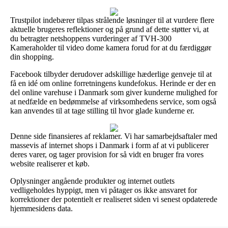
Trustpilot indebærer tilpas strålende løsninger til at vurdere flere
aktuelle brugeres reflektioner og på grund af dette støtter vi, at
du betragter netshoppens vurderinger af TVH-300
Kameraholder til video dome kamera forud for at du færdiggør
din shopping.
Facebook tilbyder derudover adskillige hæderlige genveje til at
få en idé om online forretningens kundefokus. Herinde er der en
del online varehuse i Danmark som giver kunderne mulighed for
at nedfælde en bedømmelse af virksomhedens service, som også
kan anvendes til at tage stilling til hvor glade kunderne er.
Denne side finansieres af reklamer. Vi har samarbejdsaftaler med
massevis af internet shops i Danmark i form af at vi publicerer
deres varer, og tager provision for så vidt en bruger fra vores
website realiserer et køb.
Oplysninger angående produkter og internet outlets
vedligeholdes hyppigt, men vi påtager os ikke ansvaret for
korrektioner der potentielt er realiseret siden vi senest opdaterede
hjemmesidens data.