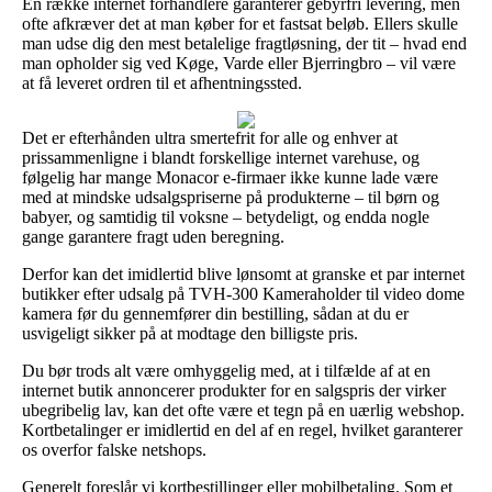
En række internet forhandlere garanterer gebyrfri levering, men
ofte afkræver det at man køber for et fastsat beløb. Ellers skulle
man udse dig den mest betalelige fragtløsning, der tit – hvad end
man opholder sig ved Køge, Varde eller Bjerringbro – vil være
at få leveret ordren til et afhentningssted.
Det er efterhånden ultra smertefrit for alle og enhver at
prissammenligne i blandt forskellige internet varehuse, og
følgelig har mange Monacor e-firmaer ikke kunne lade være
med at mindske udsalgspriserne på produkterne – til børn og
babyer, og samtidig til voksne – betydeligt, og endda nogle
gange garantere fragt uden beregning.
Derfor kan det imidlertid blive lønsomt at granske et par internet
butikker efter udsalg på TVH-300 Kameraholder til video dome
kamera før du gennemfører din bestilling, sådan at du er
usvigeligt sikker på at modtage den billigste pris.
Du bør trods alt være omhyggelig med, at i tilfælde af at en
internet butik annoncerer produkter for en salgspris der virker
ubegribelig lav, kan det ofte være et tegn på en uærlig webshop.
Kortbetalinger er imidlertid en del af en regel, hvilket garanterer
os overfor falske netshops.
Generelt foreslår vi kortbestillinger eller mobilbetaling. Som et