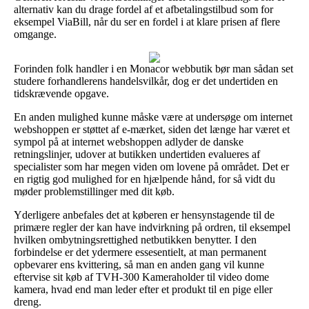
alternativ kan du drage fordel af et afbetalingstilbud som for
eksempel ViaBill, når du ser en fordel i at klare prisen af flere
omgange.
Forinden folk handler i en Monacor webbutik bør man sådan set
studere forhandlerens handelsvilkår, dog er det undertiden en
tidskrævende opgave.
En anden mulighed kunne måske være at undersøge om internet
webshoppen er støttet af e-mærket, siden det længe har været et
sympol på at internet webshoppen adlyder de danske
retningslinjer, udover at butikken undertiden evalueres af
specialister som har megen viden om lovene på området. Det er
en rigtig god mulighed for en hjælpende hånd, for så vidt du
møder problemstillinger med dit køb.
Yderligere anbefales det at køberen er hensynstagende til de
primære regler der kan have indvirkning på ordren, til eksempel
hvilken ombytningsrettighed netbutikken benytter. I den
forbindelse er det ydermere essesentielt, at man permanent
opbevarer ens kvittering, så man en anden gang vil kunne
eftervise sit køb af TVH-300 Kameraholder til video dome
kamera, hvad end man leder efter et produkt til en pige eller
dreng.