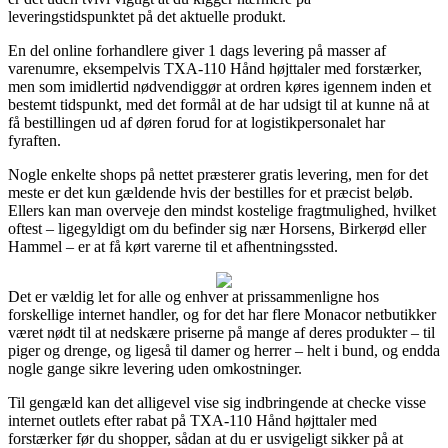
leveringstidspunktet på det aktuelle produkt.
En del online forhandlere giver 1 dags levering på masser af
varenumre, eksempelvis TXA-110 Hånd højttaler med forstærker,
men som imidlertid nødvendiggør at ordren køres igennem inden et
bestemt tidspunkt, med det formål at de har udsigt til at kunne nå at
få bestillingen ud af døren forud for at logistikpersonalet har
fyraften.
Nogle enkelte shops på nettet præsterer gratis levering, men for det
meste er det kun gældende hvis der bestilles for et præcist beløb.
Ellers kan man overveje den mindst kostelige fragtmulighed, hvilket
oftest – ligegyldigt om du befinder sig nær Horsens, Birkerød eller
Hammel – er at få kørt varerne til et afhentningssted.
Det er vældig let for alle og enhver at prissammenligne hos
forskellige internet handler, og for det har flere Monacor netbutikker
været nødt til at nedskære priserne på mange af deres produkter – til
piger og drenge, og ligeså til damer og herrer – helt i bund, og endda
nogle gange sikre levering uden omkostninger.
Til gengæld kan det alligevel vise sig indbringende at checke visse
internet outlets efter rabat på TXA-110 Hånd højttaler med
forstærker før du shopper, sådan at du er usvigeligt sikker på at