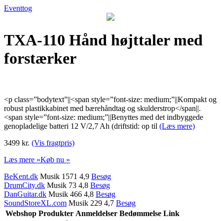
Eventtog
TXA-110 Hånd højttaler med
forstærker
<p class=”bodytext”||<span style=”font-size: medium;”||Kompakt og
robust plastikkabinet med bærehåndtag og skulderstrop</span||.
<span style=”font-size: medium;”||Benyttes med det indbyggede
genopladelige batteri 12 V/2,7 Ah (driftstid: op til
(Læs mere)
3499 kr.
(Vis fragtpris)
Læs mere »
Køb nu »
BeKent.dk
Musik 1571 4,9
Besøg
DrumCity.dk
Musik 73 4,8
Besøg
DanGuitar.dk
Musik 466 4,8
Besøg
SoundStoreXL.com
Musik 229 4,7
Besøg
Webshop
Produkter
Anmeldelser
Bedømmelse
Link