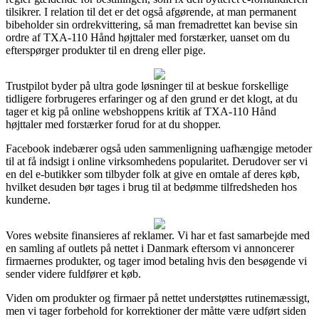
tilsikrer. I relation til det er det også afgørende, at man permanent
bibeholder sin ordrekvittering, så man fremadrettet kan bevise sin
ordre af TXA-110 Hånd højttaler med forstærker, uanset om du
efterspørger produkter til en dreng eller pige.
Trustpilot byder på ultra gode løsninger til at beskue forskellige
tidligere forbrugeres erfaringer og af den grund er det klogt, at du
tager et kig på online webshoppens kritik af TXA-110 Hånd
højttaler med forstærker forud for at du shopper.
Facebook indebærer også uden sammenligning uafhængige metoder
til at få indsigt i online virksomhedens popularitet. Derudover ser vi
en del e-butikker som tilbyder folk at give en omtale af deres køb,
hvilket desuden bør tages i brug til at bedømme tilfredsheden hos
kunderne.
Vores website finansieres af reklamer. Vi har et fast samarbejde med
en samling af outlets på nettet i Danmark eftersom vi annoncerer
firmaernes produkter, og tager imod betaling hvis den besøgende vi
sender videre fuldfører et køb.
Viden om produkter og firmaer på nettet understøttes rutinemæssigt,
men vi tager forbehold for korrektioner der måtte være udført siden