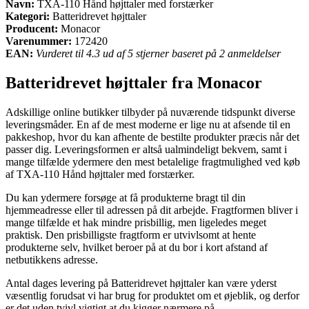
Navn:
TXA-110 Hånd højttaler med forstærker
Kategori:
Batteridrevet højttaler
Producent:
Monacor
Varenummer:
172420
EAN:
Vurderet til 4.3 ud af 5 stjerner baseret på 2 anmeldelser
Batteridrevet højttaler fra Monacor
Adskillige online butikker tilbyder på nuværende tidspunkt diverse
leveringsmåder. En af de mest moderne er lige nu at afsende til en
pakkeshop, hvor du kan afhente de bestilte produkter præcis når det
passer dig. Leveringsformen er altså ualmindeligt bekvem, samt i
mange tilfælde ydermere den mest betalelige fragtmulighed ved køb
af TXA-110 Hånd højttaler med forstærker.
Du kan ydermere forsøge at få produkterne bragt til din
hjemmeadresse eller til adressen på dit arbejde. Fragtformen bliver i
mange tilfælde et hak mindre prisbillig, men ligeledes meget
praktisk. Den prisbilligste fragtform er utvivlsomt at hente
produkterne selv, hvilket beroer på at du bor i kort afstand af
netbutikkens adresse.
Antal dages levering på Batteridrevet højttaler kan være yderst
væsentlig forudsat vi har brug for produktet om et øjeblik, og derfor
er det uden tvivl vigtigt at du kigger nærmere på