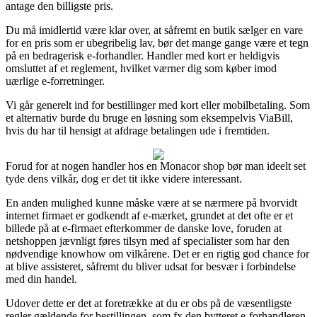
antage den billigste pris.
Du må imidlertid være klar over, at såfremt en butik sælger en vare
for en pris som er ubegribelig lav, bør det mange gange være et tegn
på en bedragerisk e-forhandler. Handler med kort er heldigvis
omsluttet af et reglement, hvilket værner dig som køber imod
uærlige e-forretninger.
Vi går generelt ind for bestillinger med kort eller mobilbetaling. Som
et alternativ burde du bruge en løsning som eksempelvis ViaBill,
hvis du har til hensigt at afdrage betalingen ude i fremtiden.
Forud for at nogen handler hos en Monacor shop bør man ideelt set
tyde dens vilkår, dog er det tit ikke videre interessant.
En anden mulighed kunne måske være at se nærmere på hvorvidt
internet firmaet er godkendt af e-mærket, grundet at det ofte er et
billede på at e-firmaet efterkommer de danske love, foruden at
netshoppen jævnligt føres tilsyn med af specialister som har den
nødvendige knowhow om vilkårene. Det er en rigtig god chance for
at blive assisteret, såfremt du bliver udsat for besvær i forbindelse
med din handel.
Udover dette er det at foretrække at du er obs på de væsentligste
regler gældende for bestillingen, som fx den bytteret e-forhandleren