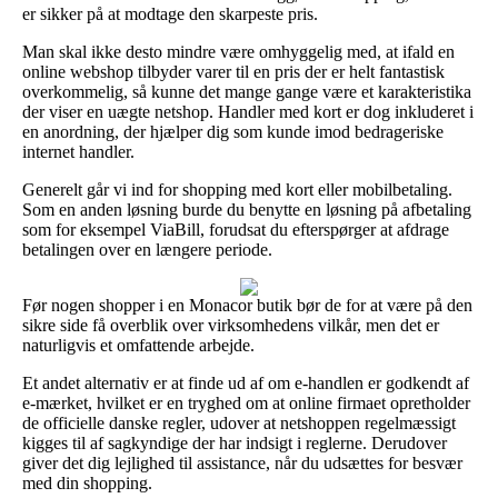
er sikker på at modtage den skarpeste pris.
Man skal ikke desto mindre være omhyggelig med, at ifald en
online webshop tilbyder varer til en pris der er helt fantastisk
overkommelig, så kunne det mange gange være et karakteristika
der viser en uægte netshop. Handler med kort er dog inkluderet i
en anordning, der hjælper dig som kunde imod bedrageriske
internet handler.
Generelt går vi ind for shopping med kort eller mobilbetaling.
Som en anden løsning burde du benytte en løsning på afbetaling
som for eksempel ViaBill, forudsat du efterspørger at afdrage
betalingen over en længere periode.
Før nogen shopper i en Monacor butik bør de for at være på den
sikre side få overblik over virksomhedens vilkår, men det er
naturligvis et omfattende arbejde.
Et andet alternativ er at finde ud af om e-handlen er godkendt af
e-mærket, hvilket er en tryghed om at online firmaet opretholder
de officielle danske regler, udover at netshoppen regelmæssigt
kigges til af sagkyndige der har indsigt i reglerne. Derudover
giver det dig lejlighed til assistance, når du udsættes for besvær
med din shopping.