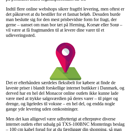
Indtil flere online webshops sikrer fragtfri levering, men oftest er
det påkrævet at du bestiller for et fastsat beløb. Desuden burde
man beslutte sig for den mest prisbevidste form for fragt, der
gerne – uanset om man bor tæt på Herning, Korsør eller Sorø –
vil være at få fragtmanden til at levere dine varer til et
udleveringssted.
Det er efterhånden særdeles fleksibelt for købere at finde de
laveste priser i blandt forskellige internet butikker i Danmark, og
derved har en hel del Monacor online outlets ikke kunne lade
være med at trykke salgsværdien på deres varer – til piger og
drenge, og ligeledes til voksne – en hel del, og endda nogle
gange yde levering uden omkostninger.
Men det kan alligevel være udbytterigt at efterprøve diverse
internet outlets efter udsalg på TXS-100BNC Monterings beslag
– 100 cm kabel forud for at du færdiggør din shopping, så man