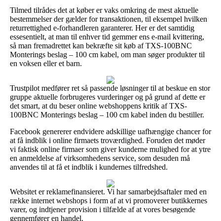
Tilmed tilrådes det at køber er vaks omkring de mest aktuelle
bestemmelser der gælder for transaktionen, til eksempel hvilken
returrettighed e-forhandleren garanterer. Her er det samtidig
essesentielt, at man til enhver tid gemmer ens e-mail kvittering,
så man fremadrettet kan bekræfte sit køb af TXS-100BNC
Monterings beslag – 100 cm kabel, om man søger produkter til
en voksen eller et barn.
Trustpilot medfører ret så passende løsninger til at beskue en stor
gruppe aktuelle forbrugeres vurderinger og på grund af dette er
det smart, at du beser online webshoppens kritik af TXS-
100BNC Monterings beslag – 100 cm kabel inden du bestiller.
Facebook genererer endvidere adskillige uafhængige chancer for
at få indblik i online firmaets troværdighed. Foruden det møder
vi faktisk online firmaer som giver kunderne mulighed for at ytre
en anmeldelse af virksomhedens service, som desuden må
anvendes til at få et indblik i kundernes tilfredshed.
Websitet er reklamefinansieret. Vi har samarbejdsaftaler med en
række internet webshops i form af at vi promoverer butikkernes
varer, og indtjener provision i tilfælde af at vores besøgende
gennemfører en handel.