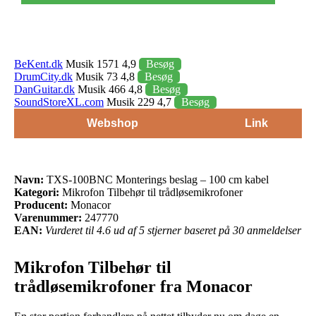
BeKent.dk
Musik 1571 4,9
Besøg
DrumCity.dk
Musik 73 4,8
Besøg
DanGuitar.dk
Musik 466 4,8
Besøg
SoundStoreXL.com
Musik 229 4,7
Besøg
Webshop
Link
Navn:
TXS-100BNC Monterings beslag – 100 cm kabel
Kategori:
Mikrofon Tilbehør til trådløsemikrofoner
Producent:
Monacor
Varenummer:
247770
EAN:
Vurderet til 4.6 ud af 5 stjerner baseret på 30 anmeldelser
Mikrofon Tilbehør til
trådløsemikrofoner fra Monacor