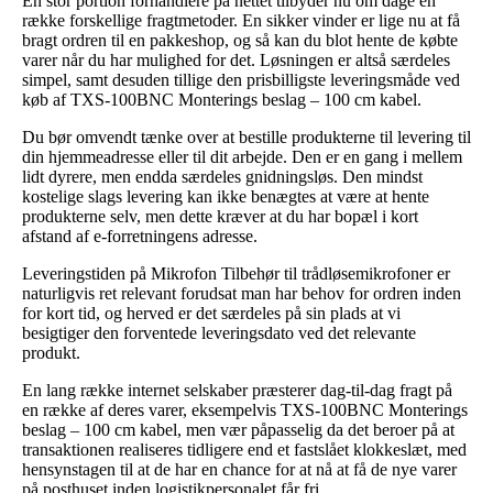
En stor portion forhandlere på nettet tilbyder nu om dage en
række forskellige fragtmetoder. En sikker vinder er lige nu at få
bragt ordren til en pakkeshop, og så kan du blot hente de købte
varer når du har mulighed for det. Løsningen er altså særdeles
simpel, samt desuden tillige den prisbilligste leveringsmåde ved
køb af TXS-100BNC Monterings beslag – 100 cm kabel.
Du bør omvendt tænke over at bestille produkterne til levering til
din hjemmeadresse eller til dit arbejde. Den er en gang i mellem
lidt dyrere, men endda særdeles gnidningsløs. Den mindst
kostelige slags levering kan ikke benægtes at være at hente
produkterne selv, men dette kræver at du har bopæl i kort
afstand af e-forretningens adresse.
Leveringstiden på Mikrofon Tilbehør til trådløsemikrofoner er
naturligvis ret relevant forudsat man har behov for ordren inden
for kort tid, og herved er det særdeles på sin plads at vi
besigtiger den forventede leveringsdato ved det relevante
produkt.
En lang række internet selskaber præsterer dag-til-dag fragt på
en række af deres varer, eksempelvis TXS-100BNC Monterings
beslag – 100 cm kabel, men vær påpasselig da det beroer på at
transaktionen realiseres tidligere end et fastslået klokkeslæt, med
hensynstagen til at de har en chance for at nå at få de nye varer
på posthuset inden logistikpersonalet får fri.