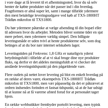
i vore dage at få leveret til et afhentningssted, hvor du så selv
henter de købte produkter når det passer ind i din hverdag.
Fragtformen er altså super let, samt i mange tilfælde ydermere
den mest betalelige leveringsudgave ved køb af TXS-1800HT
Trådløs mikrofon til TXS1800.
Du bør ydermere påtænke at vælge afsending til din bopæl eller
til adressen hvor du arbejder. Metoden bliver somme tider en sjat
mere pebret, men ydermere vældig simpel. Den billigste
leveringsmåde er uden tvivl at hente produkterne selv, som dog
betinges af at du bor nær internet selskabets lager.
Leveringstiden på Frekvens: 1,8 GHz er naturligvis yderst
betydningsfuld i tilfælde af at vi skal bruge dine nye produkter
fluks, og derfor er det aldeles meningsfuldt at vi checker det
anslåede leveringstidspunkt på den pågældende vare.
Flere outlets på nettet lover levering på blot en enkelt hverdag på
en række af deres varer, eksempelvis TXS-1800HT Trådløs
mikrofon til TXS1800, men vær påpasselig da det er påkrævet at
ordren indsendes forinden et fastsat tidspunkt, så at de har udsigt
til at kunne nå at få varerne afsted forud for at personalet tager
hjem.
En række webbutikker frembyder portofri levering, men typisk