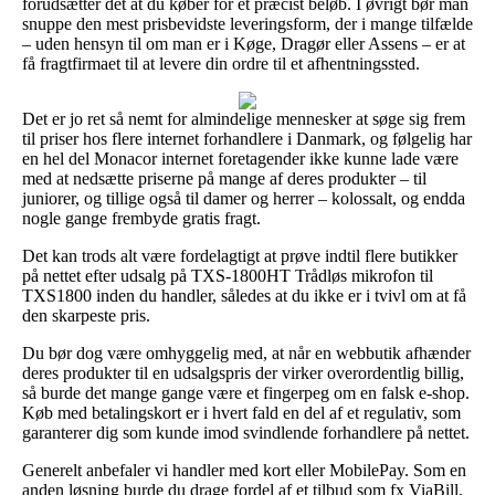
forudsætter det at du køber for et præcist beløb. I øvrigt bør man
snuppe den mest prisbevidste leveringsform, der i mange tilfælde
– uden hensyn til om man er i Køge, Dragør eller Assens – er at
få fragtfirmaet til at levere din ordre til et afhentningssted.
Det er jo ret så nemt for almindelige mennesker at søge sig frem
til priser hos flere internet forhandlere i Danmark, og følgelig har
en hel del Monacor internet foretagender ikke kunne lade være
med at nedsætte priserne på mange af deres produkter – til
juniorer, og tillige også til damer og herrer – kolossalt, og endda
nogle gange frembyde gratis fragt.
Det kan trods alt være fordelagtigt at prøve indtil flere butikker
på nettet efter udsalg på TXS-1800HT Trådløs mikrofon til
TXS1800 inden du handler, således at du ikke er i tvivl om at få
den skarpeste pris.
Du bør dog være omhyggelig med, at når en webbutik afhænder
deres produkter til en udsalgspris der virker overordentlig billig,
så burde det mange gange være et fingerpeg om en falsk e-shop.
Køb med betalingskort er i hvert fald en del af et regulativ, som
garanterer dig som kunde imod svindlende forhandlere på nettet.
Generelt anbefaler vi handler med kort eller MobilePay. Som en
anden løsning burde du drage fordel af et tilbud som fx ViaBill,