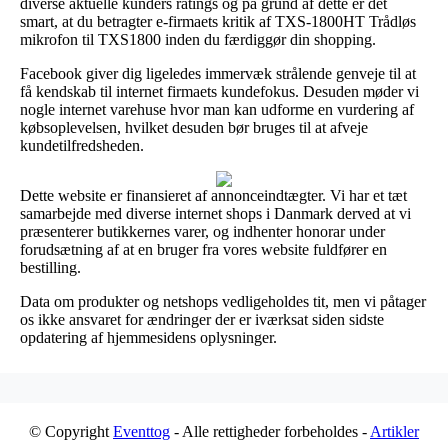
diverse aktuelle kunders ratings og på grund af dette er det
smart, at du betragter e-firmaets kritik af TXS-1800HT Trådløs
mikrofon til TXS1800 inden du færdiggør din shopping.
Facebook giver dig ligeledes immervæk strålende genveje til at
få kendskab til internet firmaets kundefokus. Desuden møder vi
nogle internet varehuse hvor man kan udforme en vurdering af
købsoplevelsen, hvilket desuden bør bruges til at afveje
kundetilfredsheden.
Dette website er finansieret af annonceindtægter. Vi har et tæt
samarbejde med diverse internet shops i Danmark derved at vi
præsenterer butikkernes varer, og indhenter honorar under
forudsætning af at en bruger fra vores website fuldfører en
bestilling.
Data om produkter og netshops vedligeholdes tit, men vi påtager
os ikke ansvaret for ændringer der er iværksat siden sidste
opdatering af hjemmesidens oplysninger.
© Copyright
Eventtog
- Alle rettigheder forbeholdes -
Artikler