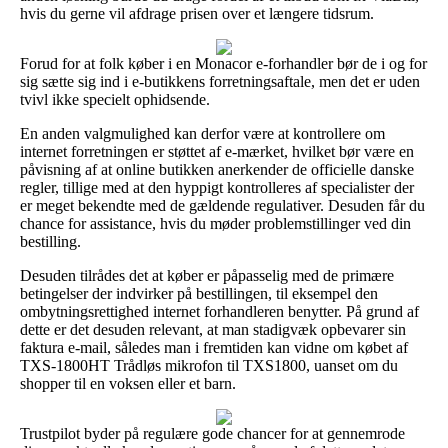
hvis du gerne vil afdrage prisen over et længere tidsrum.
Forud for at folk køber i en Monacor e-forhandler bør de i og for
sig sætte sig ind i e-butikkens forretningsaftale, men det er uden
tvivl ikke specielt ophidsende.
En anden valgmulighed kan derfor være at kontrollere om
internet forretningen er støttet af e-mærket, hvilket bør være en
påvisning af at online butikken anerkender de officielle danske
regler, tillige med at den hyppigt kontrolleres af specialister der
er meget bekendte med de gældende regulativer. Desuden får du
chance for assistance, hvis du møder problemstillinger ved din
bestilling.
Desuden tilrådes det at køber er påpasselig med de primære
betingelser der indvirker på bestillingen, til eksempel den
ombytningsrettighed internet forhandleren benytter. På grund af
dette er det desuden relevant, at man stadigvæk opbevarer sin
faktura e-mail, således man i fremtiden kan vidne om købet af
TXS-1800HT Trådløs mikrofon til TXS1800, uanset om du
shopper til en voksen eller et barn.
Trustpilot byder på regulære gode chancer for at gennemrode