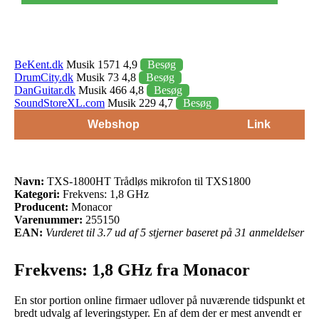
BeKent.dk
Musik 1571 4,9
Besøg
DrumCity.dk
Musik 73 4,8
Besøg
DanGuitar.dk
Musik 466 4,8
Besøg
SoundStoreXL.com
Musik 229 4,7
Besøg
Webshop
Link
Navn:
TXS-1800HT Trådløs mikrofon til TXS1800
Kategori:
Frekvens: 1,8 GHz
Producent:
Monacor
Varenummer:
255150
EAN:
Vurderet til 3.7 ud af 5 stjerner baseret på 31 anmeldelser
Frekvens: 1,8 GHz fra Monacor
En stor portion online firmaer udlover på nuværende tidspunkt et
bredt udvalg af leveringstyper. En af dem der er mest anvendt er