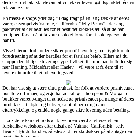
derfor er det faktisk relevant at vi tjekker leveringstidspunktet på den
relevante vare.
En masse e-shops yder dag-til-dag fragt på en lang række af deres
varer, eksempelvis Valmue, Californisk “Jelly Beans”., der dog
påkræver at der bestilles før et besluttet klokkeslæt, så at de har
mulighed for at nå at få varen pakket forud for at pakkepersonalet
har fri.
Visse internet forhandlere sikrer portofri levering, men typisk under
forudsætning af at der bestilles for et fastslået beløb. Ellers må du
snuppe den billigste leveringstype, hvilket tit – om man befinder sig
nær Herning, Middelfart eller Haslev – vil være at få dem til at
levere din ordre til et udleveringssted.
Det har vist sig at være ultra praktisk for folk at vurdere prisniveauet
hos flere e-firmaer, og ergo har adskillige Thompson & Morgan e-
butikker været tvunget til at nedsætte prisniveauet på mange af deres
produkter – til børn og babyer, samt til herrer og damer –
eftertrykkeligt, og endda nogle gange sikre levering uden betaling.
Trods dette kan det trods alt blive tiden værd at efterse et par
forskellige webshops efter udsalg på Valmue, Californisk “Jelly
Beans”. før du handler, således at du er skudsikker på at antage den
mest attraktive pris.