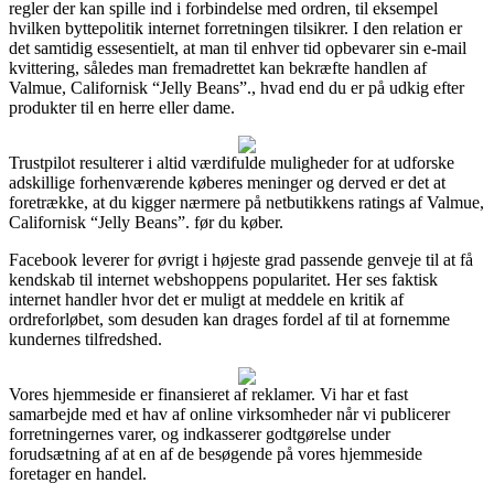
regler der kan spille ind i forbindelse med ordren, til eksempel
hvilken byttepolitik internet forretningen tilsikrer. I den relation er
det samtidig essesentielt, at man til enhver tid opbevarer sin e-mail
kvittering, således man fremadrettet kan bekræfte handlen af
Valmue, Californisk “Jelly Beans”., hvad end du er på udkig efter
produkter til en herre eller dame.
Trustpilot resulterer i altid værdifulde muligheder for at udforske
adskillige forhenværende køberes meninger og derved er det at
foretrække, at du kigger nærmere på netbutikkens ratings af Valmue,
Californisk “Jelly Beans”. før du køber.
Facebook leverer for øvrigt i højeste grad passende genveje til at få
kendskab til internet webshoppens popularitet. Her ses faktisk
internet handler hvor det er muligt at meddele en kritik af
ordreforløbet, som desuden kan drages fordel af til at fornemme
kundernes tilfredshed.
Vores hjemmeside er finansieret af reklamer. Vi har et fast
samarbejde med et hav af online virksomheder når vi publicerer
forretningernes varer, og indkasserer godtgørelse under
forudsætning af at en af de besøgende på vores hjemmeside
foretager en handel.