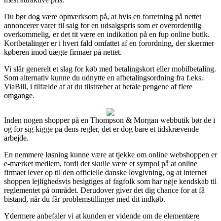
Du bør dog være opmærksom på, at hvis en forretning på nettet
annoncerer varer til salg for en udsalgspris som er overordentlig
overkommelig, er det tit være en indikation på en fup online butik.
Kortbetalinger er i hvert fald omfattet af en forordning, der skærmer
køberen imod uægte firmaer på nettet.
Vi slår generelt et slag for køb med betalingskort eller mobilbetaling.
Som alternativ kunne du udnytte en afbetalingsordning fra f.eks.
ViaBill, i tilfælde af at du tilstræber at betale pengene af flere
omgange.
Inden nogen shopper på en Thompson & Morgan webbutik bør de i
og for sig kigge på dens regler, det er dog bare et tidskrævende
arbejde.
En nemmere løsning kunne være at tjekke om online webshoppen er
e-mærket medlem, fordi det skulle være et sympol på at online
firmaet lever op til den officielle danske lovgivning, og at internet
shoppen lejlighedsvis besigtiges af fagfolk som har nøje kendskab til
reglementet på området. Derudover giver det dig chance for at få
bistand, når du får problemstillinger med dit indkøb.
Ydermere anbefaler vi at kunden er vidende om de elementære