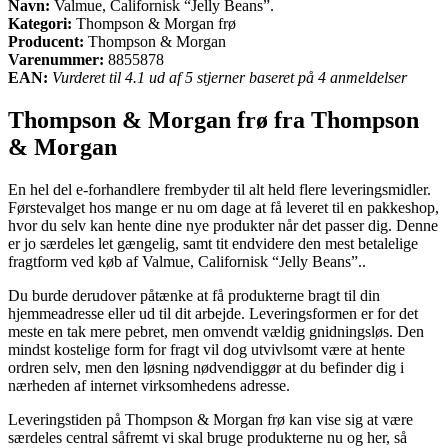
Navn:
Valmue, Californisk “Jelly Beans”.
Kategori:
Thompson & Morgan frø
Producent:
Thompson & Morgan
Varenummer:
8855878
EAN:
Vurderet til 4.1 ud af 5 stjerner baseret på 4 anmeldelser
Thompson & Morgan frø fra Thompson
& Morgan
En hel del e-forhandlere frembyder til alt held flere leveringsmidler.
Førstevalget hos mange er nu om dage at få leveret til en pakkeshop,
hvor du selv kan hente dine nye produkter når det passer dig. Denne
er jo særdeles let gængelig, samt tit endvidere den mest betalelige
fragtform ved køb af Valmue, Californisk “Jelly Beans”..
Du burde derudover påtænke at få produkterne bragt til din
hjemmeadresse eller ud til dit arbejde. Leveringsformen er for det
meste en tak mere pebret, men omvendt vældig gnidningsløs. Den
mindst kostelige form for fragt vil dog utvivlsomt være at hente
ordren selv, men den løsning nødvendiggør at du befinder dig i
nærheden af internet virksomhedens adresse.
Leveringstiden på Thompson & Morgan frø kan vise sig at være
særdeles central såfremt vi skal bruge produkterne nu og her, så