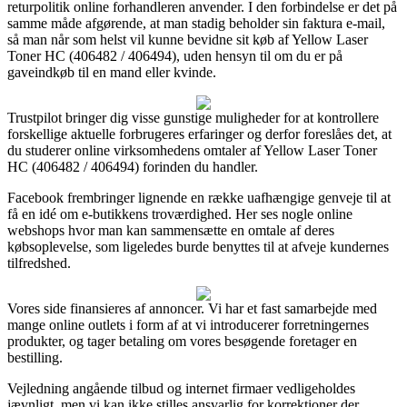
returpolitik online forhandleren anvender. I den forbindelse er det på
samme måde afgørende, at man stadig beholder sin faktura e-mail,
så man når som helst vil kunne bevidne sit køb af Yellow Laser
Toner HC (406482 / 406494), uden hensyn til om du er på
gaveindkøb til en mand eller kvinde.
Trustpilot bringer dig visse gunstige muligheder for at kontrollere
forskellige aktuelle forbrugeres erfaringer og derfor foreslåes det, at
du studerer online virksomhedens omtaler af Yellow Laser Toner
HC (406482 / 406494) forinden du handler.
Facebook frembringer lignende en række uafhængige genveje til at
få en idé om e-butikkens troværdighed. Her ses nogle online
webshops hvor man kan sammensætte en omtale af deres
købsoplevelse, som ligeledes burde benyttes til at afveje kundernes
tilfredshed.
Vores side finansieres af annoncer. Vi har et fast samarbejde med
mange online outlets i form af at vi introducerer forretningernes
produkter, og tager betaling om vores besøgende foretager en
bestilling.
Vejledning angående tilbud og internet firmaer vedligeholdes
jævnligt, men vi kan ikke stilles ansvarlig for korrektioner der