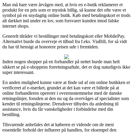
Man må bare være årvågen med, at hvis en e-butik reklamerer et
produkt for en pris som er mystisk billig, så kunne det ofte være et
symbol på en snydagtig online butik. Køb med betalingskort er trods
alt dækket ind under en lov, som forsvarer kunden imod falske
internet shops.
Generelt tilråder vi bestillinger med betalingskort eller MobilePay.
Alternativt burde du overveje et tilbud fra f.eks. ViaBill, for så vidt
du har til hensigt at honorere prisen ude i fremtiden.
Inden nogen shopper på en forhandler på nettet burde man helt
sikkert se på e-shoppens forretningsaftale, det er dog naturligvis ikke
super interessant.
En anden mulighed kunne være at finde ud af om online butikken er
verificeret af e-mærket, grundet at det kan være et billede på at
online forhandleren opererer i overensstemmelse med de danske
retningslinjer, foruden at den nu og da overvåges af specialister som
kender til retningslinjerne. Derudover tilbydes du anledning til
assistance, hvis du får vanskeligheder i forbindelse med din
bestilling.
Tilsvarende anbefales det at køberen er vidende om de mest
essentielle forhold der influerer på handlen, for eksempel den