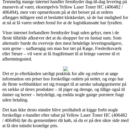
Temmelig mange internet handler frembyder dag-til-dag levering på
massevis af varer, eksempelvis Yellow Laser Toner HC (406482 /
406494), men vær opmærksom på at det beroer på at ordren
aflægges tidligere end et besluttet klokkeslæt, så de har mulighed for
at nå at få varen ordnet forud for at de logistikansatte har fyraften.
Visse internet forhandlere frembyder fragt uden gebyr, men i de
fleste tilfælde afkræver det at du shopper for en fastsat sum. Som
alternativ burde du overveje den mest betalelige leveringsudgave,
som gerne – uafhængig om man bor tæt på Køge, Frederiksværk
eller Struer – vil være at få fragtfirmaet til at bringe varerne til et
afhentningssted.
Det er jo efterhånden særligt praktisk for alle og enhver at søge
information om priser hos forskellige outlets på nettet, og ergo har
de fleste webbutikker set sig tvunget til at sænke udsalgspriserne på
en række af deres produkter – til piger og drenge, og tillige også til
damer og herrer – betydeligt, og endda nogle gange præstere fragt
uden betaling.
Det kan ikke desto mindre blive profitabelt at kigge forbi nogle
forskellige e-handler efter rabat på Yellow Laser Toner HC (406482
/ 406494) før du gennemfører dit køb, så du er på den sikre side med
at få den mindst kostelige pris.