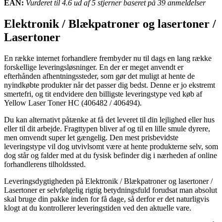
EAN:
Vurderet til 4.6 ud af 5 stjerner baseret på 39 anmeldelser
Elektronik / Blækpatroner og lasertoner /
Lasertoner
En række internet forhandlere frembyder nu til dags en lang række
forskellige leveringsløsninger. En der er meget anvendt er
efterhånden afhentningssteder, som gør det muligt at hente de
nyindkøbte produkter når det passer dig bedst. Denne er jo ekstremt
smertefri, og tit endvidere den billigste leveringstype ved køb af
Yellow Laser Toner HC (406482 / 406494).
Du kan alternativt påtænke at få det leveret til din lejlighed eller hus
eller til dit arbejde. Fragttypen bliver af og til en lille smule dyrere,
men omvendt super let gængelig. Den mest prisbevidste
leveringstype vil dog utvivlsomt være at hente produkterne selv, som
dog står og falder med at du fysisk befinder dig i nærheden af online
forhandlerens tilholdssted.
Leveringsdygtigheden på Elektronik / Blækpatroner og lasertoner /
Lasertoner er selvfølgelig rigtig betydningsfuld forudsat man absolut
skal bruge din pakke inden for få dage, så derfor er det naturligvis
klogt at du kontrollerer leveringstiden ved den aktuelle vare.