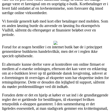
gange være et faresignal om en uoprigtig e-butik. Kortbetalinger er i
hvert fald omfattet af en lovbestemmelse, som forsvarer dig imod
uærlige online virksomheder.
Vi foreslår generelt køb med kort eller betalinger med mobilen. Som
en anden løsning burde du anvende en løsning fra eksempelvis
ViaBill, såfremt du efterspørger at finansiere beløbet over en
periode.
Forud for at nogen bestiller i en internet butik bør de i princippet
gennemlæse butikkens handelsvilkår, men det er i reglen ikke
specielt ophidsende.
Et alternativ kunne derfor være at kontrollere om online firmaet er
medlem af e-mærke ordningen, eftersom det kan være en erklæring
om at e-butikken lever op til gældende dansk lovgivning, udover at
e-forretningen tit overvåges af eksperter som har ekspertise inden for
retningslinjerne. Dette er desuden din lejlighed til support, såfremt
du møder problemstillinger ved dit indkøb.
Foruden dette er det en hjælp at køber er sat ind i de grundlæggende
regler der er gældende for bestillingen, til eksempel hvilken
returpolitik e-shoppen garanterer. I den sammenhæng er det
ligeledes essesentielt, at man stadigvæk gemmer ens kvitteringsmail,