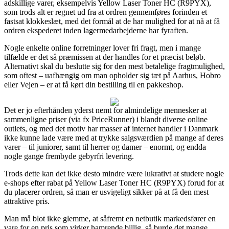
adskillige varer, eksempelvis Yellow Laser Toner HC (R9PYX),
som trods alt er regnet ud fra at ordren gennemføres forinden et
fastsat klokkeslæt, med det formål at de har mulighed for at nå at få
ordren ekspederet inden lagermedarbejderne har fyraften.
Nogle enkelte online forretninger lover fri fragt, men i mange
tilfælde er det så præmissen at der handles for et præcist beløb.
Alternativt skal du beslutte sig for den mest betalelige fragtmulighed,
som oftest – uafhængig om man opholder sig tæt på Aarhus, Hobro
eller Vejen – er at få kørt din bestilling til en pakkeshop.
Det er jo efterhånden yderst nemt for almindelige mennesker at
sammenligne priser (via fx PriceRunner) i blandt diverse online
outlets, og med det motiv har masser af internet handler i Danmark
ikke kunne lade være med at trykke salgsværdien på mange af deres
varer – til juniorer, samt til herrer og damer – enormt, og endda
nogle gange frembyde gebyrfri levering.
Trods dette kan det ikke desto mindre være lukrativt at studere nogle
e-shops efter rabat på Yellow Laser Toner HC (R9PYX) forud for at
du placerer ordren, så man er usvigeligt sikker på at få den mest
attraktive pris.
Man må blot ikke glemme, at såfremt en netbutik markedsfører en
vare for en pris som virker hamrende billig, så burde det mange