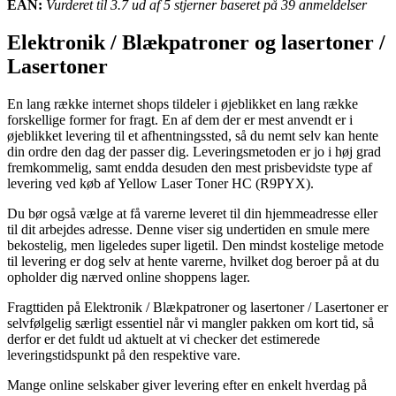
EAN:
Vurderet til 3.7 ud af 5 stjerner baseret på 39 anmeldelser
Elektronik / Blækpatroner og lasertoner /
Lasertoner
En lang række internet shops tildeler i øjeblikket en lang række
forskellige former for fragt. En af dem der er mest anvendt er i
øjeblikket levering til et afhentningssted, så du nemt selv kan hente
din ordre den dag der passer dig. Leveringsmetoden er jo i høj grad
fremkommelig, samt endda desuden den mest prisbevidste type af
levering ved køb af Yellow Laser Toner HC (R9PYX).
Du bør også vælge at få varerne leveret til din hjemmeadresse eller
til dit arbejdes adresse. Denne viser sig undertiden en smule mere
bekostelig, men ligeledes super ligetil. Den mindst kostelige metode
til levering er dog selv at hente varerne, hvilket dog beroer på at du
opholder dig nærved online shoppens lager.
Fragttiden på Elektronik / Blækpatroner og lasertoner / Lasertoner er
selvfølgelig særligt essentiel når vi mangler pakken om kort tid, så
derfor er det fuldt ud aktuelt at vi checker det estimerede
leveringstidspunkt på den respektive vare.
Mange online selskaber giver levering efter en enkelt hverdag på