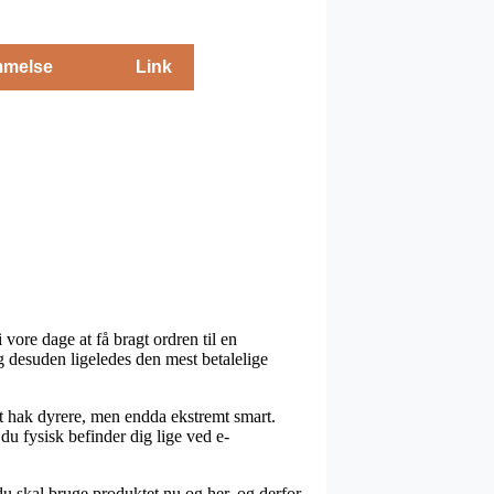
melse
Link
vore dage at få bragt ordren til en
og desuden ligeledes den mest betalelige
s et hak dyrere, men endda ekstremt smart.
du fysisk befinder dig lige ved e-
u skal bruge produktet nu og her, og derfor