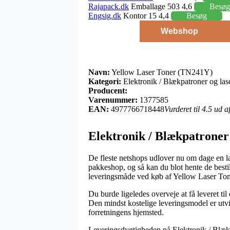
Rajapack.dk
Emballage 503 4,6
Besøg
Engsig.dk
Kontor 15 4,4
Besøg
Webshop
Navn:
Yellow Laser Toner (TN241Y)
Kategori:
Elektronik / Blækpatroner og lase
Producent:
Varenummer:
1377585
EAN:
4977766718448
Vurderet til 4.5 ud 
Elektronik / Blækpatroner 
De fleste netshops udlover nu om dage en lan
pakkeshop, og så kan du blot hente de bestil
leveringsmåde ved køb af Yellow Laser T
Du burde ligeledes overveje at få leveret til
Den mindst kostelige leveringsmodel er utviv
forretningens hjemsted.
Leveringsdygtigheden på Elektronik / Blækpa