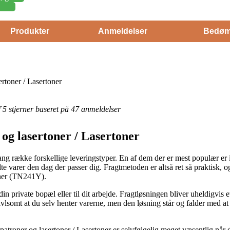
Produkter
Anmeldelser
Bedøm
rtoner / Lasertoner
af 5 stjerner baseret på 47 anmeldelser
og lasertoner / Lasertoner
g række forskellige leveringstyper. En af dem der er mest populær er i 
te varer den dag der passer dig. Fragtmetoden er altså ret så praktisk, 
oner (TN241Y).
 din private bopæl eller til dit arbejde. Fragtløsningen bliver uheldigvi
lsomt at du selv henter varerne, men den løsning står og falder med at 
troner og lasertoner / Lasertoner er selvfølgelig meget væsentlig når d