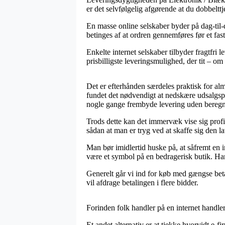
er det selvfølgelig afgørende at du dobbeltt
En masse online selskaber byder på dag-til
betinges af at ordren gennemføres før et fa
Enkelte internet selskaber tilbyder fragtfri
prisbilligste leveringsmulighed, der tit – om
Det er efterhånden særdeles praktisk for almin
fundet det nødvendigt at nedskære udsalgspri
nogle gange frembyde levering uden beregn
Trods dette kan det immervæk vise sig profi
sådan at man er tryg ved at skaffe sig den la
Man bør imidlertid huske på, at såfremt en 
være et symbol på en bedragerisk butik. Han
Generelt går vi ind for køb med gængse betal
vil afdrage betalingen i flere bidder.
Forinden folk handler på en internet handler
Et andet alternativ er at tjekke hvorvidt e