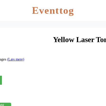
Eventtog
Yellow Laser T
ages
(Læs mere)
søg