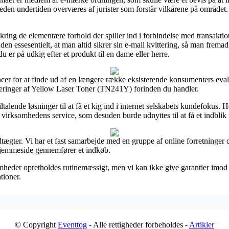
heden undertiden overværes af jurister som forstår vilkårene på området. 
ring de elementære forhold der spiller ind i forbindelse med transaktion
en essesentielt, at man altid sikrer sin e-mail kvittering, så man fremad
r på udkig efter et produkt til en dame eller herre.
cer for at finde ud af en længere række eksisterende konsumenters evalu
deringer af Yellow Laser Toner (TN241Y) forinden du handler.
alende løsninger til at få et kig ind i internet selskabets kundefokus. 
virksomhedens service, som desuden burde udnyttes til at få et indblik 
ægter. Vi har et fast samarbejde med en gruppe af online forretninger 
 hjemmeside gennemfører et indkøb.
eder opretholdes rutinemæssigt, men vi kan ikke give garantier imod rett
tioner.
© Copyright
Eventtog
- Alle rettigheder forbeholdes -
Artikler