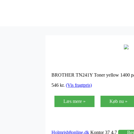
BROTHER TN241Y Toner yellow 1400 p
546 kr.
(Vis fragtpris)
Læs mere »
Køb nu »
Holmrisb8online.dk
Kontor 37 4,7
Be