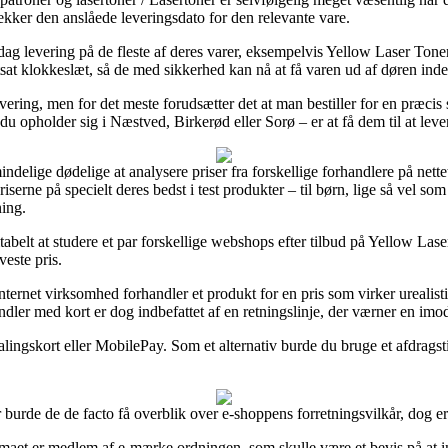
jekker den anslåede leveringsdato for den relevante vare.
-dag levering på de fleste af deres varer, eksempelvis Yellow Laser T
stsat klokkeslæt, så de med sikkerhed kan nå at få varen ud af døren in
 levering, men for det meste forudsætter det at man bestiller for en præc
 du opholder sig i Næstved, Birkerød eller Sorø – er at få dem til at leve
delige dødelige at analysere priser fra forskellige forhandlere på nettet,
serne på specielt deres bedst i test produkter – til børn, lige så vel so
ing.
tabelt at studere et par forskellige webshops efter tilbud på Yellow La
veste pris.
internet virksomhed forhandler et produkt for en pris som virker ureali
dler med kort er dog indbefattet af en retningslinje, der værner en imod
ingskort eller MobilePay. Som et alternativ burde du bruge et afdragsti
 burde de de facto få overblik over e-shoppens forretningsvilkår, dog er 
-firmaet er medlem af e-mærke ordningen, som skulle være et bevis på at 