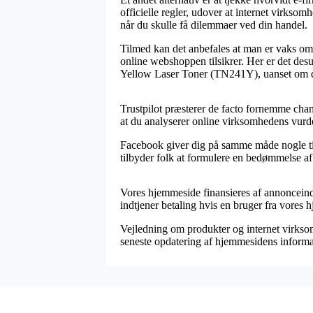
officielle regler, udover at internet virksom
når du skulle få dilemmaer ved din handel.
Tilmed kan det anbefales at man er vaks omk
online webshoppen tilsikrer. Her er det desud
Yellow Laser Toner (TN241Y), uanset om du e
Trustpilot præsterer de facto fornemme chan
at du analyserer online virksomhedens vur
Facebook giver dig på samme måde nogle tilt
tilbyder folk at formulere en bedømmelse af 
Vores hjemmeside finansieres af annonceindt
indtjener betaling hvis en bruger fra vores
Vejledning om produkter og internet virksomh
seneste opdatering af hjemmesidens informa