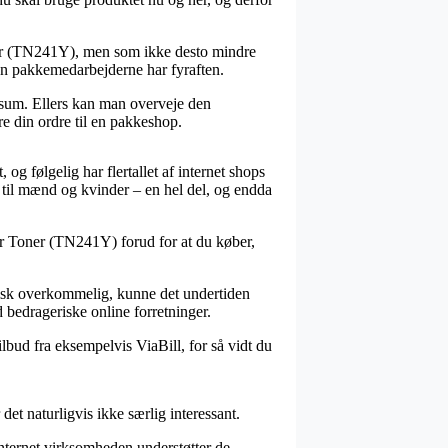
oner (TN241Y), men som ikke desto mindre
den pakkemedarbejderne har fyraften.
is sum. Ellers kan man overveje den
re din ordre til en pakkeshop.
 og følgelig har flertallet af internet shops
m til mænd og kvinder – en hel del, og endda
ser Toner (TN241Y) forud for at du køber,
stisk overkommelig, kunne det undertiden
 bedrageriske online forretninger.
lbud fra eksempelvis ViaBill, for så vidt du
det naturligvis ikke særlig interessant.
internet virksomheden understøtter de