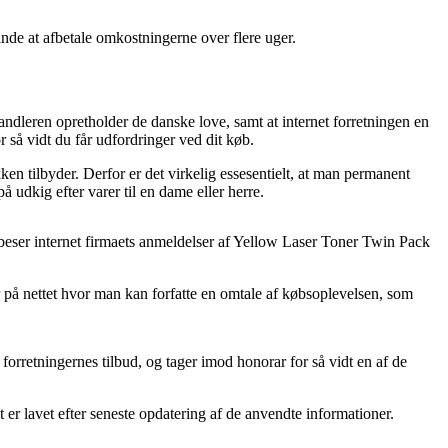
inde at afbetale omkostningerne over flere uger.
handleren opretholder de danske love, samt at internet forretningen en
 så vidt du får udfordringer ved dit køb.
en tilbyder. Derfor er det virkelig essesentielt, at man permanent
udkig efter varer til en dame eller herre.
du beser internet firmaets anmeldelser af Yellow Laser Toner Twin Pack
r på nettet hvor man kan forfatte en omtale af købsoplevelsen, som
orretningernes tilbud, og tager imod honorar for så vidt en af de
er lavet efter seneste opdatering af de anvendte informationer.