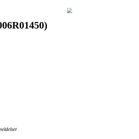
(006R01450)
meldelser