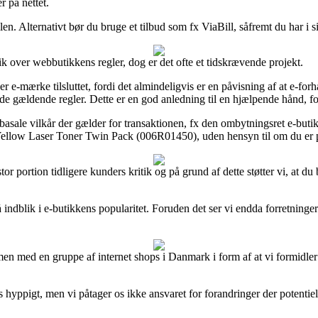
r på nettet.
en. Alternativt bør du bruge et tilbud som fx ViaBill, såfremt du har i s
k over webbutikkens regler, dog er det ofte et tidskrævende projekt.
 e-mærke tilsluttet, fordi det almindeligvis er en påvisning af at e-for
e gældende regler. Dette er en god anledning til en hjælpende hånd, for
sale vilkår der gælder for transaktionen, fx den ombytningsret e-butikk
 Yellow Laser Toner Twin Pack (006R01450), uden hensyn til om du er på 
tor portion tidligere kunders kritik og på grund af dette støtter vi, at 
indblik i e-butikkens popularitet. Foruden det ser vi endda forretninge
n med en gruppe af internet shops i Danmark i form af at vi formidler f
ppigt, men vi påtager os ikke ansvaret for forandringer der potentielt 