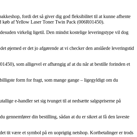
akkeshop, fordi det så giver dig god fleksibilitet til at kunne afhente
e ved køb af Yellow Laser Toner Twin Pack (006R01450).
desuden virkelig ligetil. Den mindst kostelige leveringstype vil dog
i det øjemed er det jo afgørende at vi checker den anslåede leveringstid
0), som alligevel er afhængig af at du når at bestille forinden et
 billigste form for fragt, som mange gange – ligegyldigt om du
tallige e-handler set sig tvunget til at nedsætte salgspriserne på
u gennemfører din bestilling, sådan at du er sikret at få den laveste
t tit være et symbol på en uoprigtig netshop. Kortbetalinger er trods