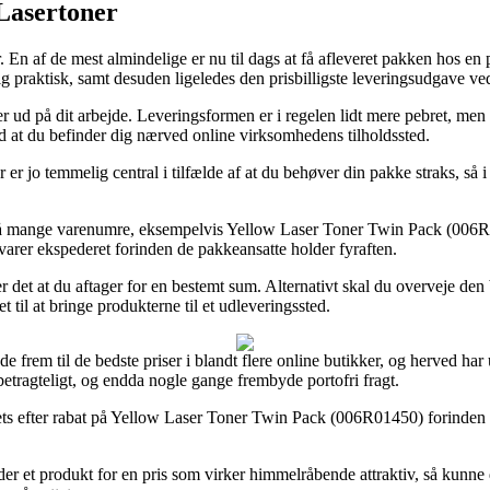
 Lasertoner
 En af de mest almindelige er nu til dags at få afleveret pakken hos en p
elig praktisk, samt desuden ligeledes den prisbilligste leveringsudgav
r ud på dit arbejde. Leveringsformen er i regelen lidt mere pebret, men 
d at du befinder dig nærved online virksomhedens tilholdssted.
er jo temmelig central i tilfælde af at du behøver din pakke straks, så 
å mange varenumre, eksempelvis Yellow Laser Toner Twin Pack (006R0145
e varer ekspederet forinden de pakkeansatte holder fyraften.
r det at du aftager for en bestemt sum. Alternativt skal du overveje den
t til at bringe produkterne til et udleveringssted.
 frem til de bedste priser i blandt flere online butikker, og herved har u
 betragteligt, og endda nogle gange frembyde portofri fragt.
tlets efter rabat på Yellow Laser Toner Twin Pack (006R01450) forinden d
et produkt for en pris som virker himmelråbende attraktiv, så kunne de