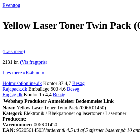
Eventtog
Yellow Laser Toner Twin Pack 
(Læs mere)
2131 kr.
(Vis fragtpris)
Læs mere »
Køb nu »
Holmrisb8online.dk
Kontor 37 4,7
Besøg
Rajapack.dk
Emballage 503 4,6
Besøg
Engsig.dk
Kontor 15 4,4
Besøg
Webshop
Produkter
Anmeldelser
Bedømmelse
Link
Navn:
Yellow Laser Toner Twin Pack (006R01450)
Kategori:
Elektronik / Blækpatroner og lasertoner / Lasertoner
Producent:
Varenummer:
006R01450
EAN:
95205614503
Vurderet til 4.5 ud af 5 stjerner baseret på 10 an