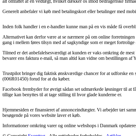
alt omfattet af en vedtægt, hvilket dækker os imod bedrageriske firmae
Generelt anbefaler vi køb med betalingskort eller betalinger med mobil
Inden folk handler i en e-handler kunne man på en vis måde få overbli
Alternativet kan derfor være at se nærmere på om online forretningen er
gang i mellem føres tilsyn med af sagkyndige som er meget fortrolige d
Tilmed er det anbefalelsesværdigt at kunden er vaks omkring de mest ba
bevarer ens faktura e-mail, så man altid kan vidne om bestillingen af
Trustpilot bringer dig faktisk ønskværdige chancer for at udforske en s
(006R01450) forud for at du køber.
Facebook frembyder for øvrigt sådan set udmærkede løsninger til at få 
tillige kan benyttes til at tage stilling til hvor glade kunderne er.
Hjemmesiden er finansieret af annonceindtægter. Vi arbejder tæt samme
besøgende på vores website laver et køb.
Informationer omkring varer og online webshops i Danmark opdateres hy
© Copyright
Eventtog
- Alle rettigheder forbeholdes -
Artikler