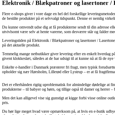
Elektronik / Blækpatroner og lasertoner /
Flere e-shops giver i vore dage en hel del forskellige leveringsmetoder.
de bestilte produkter på et selvvalgt tidspunkt. Denne er nemlig virk
Du kunne omvendt udse dig at få produkterne sendt til din adresse elle
utvivlsomt være selv at hente varerne, som desværre står og falder me
Leveringstiden på Elektronik / Blækpatroner og lasertoner / Lasertoner 
på det aktuelle produkt.
Temmelig mange netbutikker giver levering efter en enkelt hverdag p
givent klokkeslæt, således at de har udsigt til at kunne nå at få de ny
Enkelte e-handler i Danmark præsterer fri fragt, men typisk forudsætte
opholder sig nær Hørsholm, Lillerød eller Lystrup – er at få fragtfirmae
Det er efterhånden rigtig uproblematisk for almindelige dødelige at finde
produkterne – til babyer og børn, og tillige også til damer og herrer –
Men det kan alligevel vise sig gunstigt at kigge forbi visse online ou
pris.
Du bør lige meget hvad være opmærksom på, at hvis en e-butik udbyder 