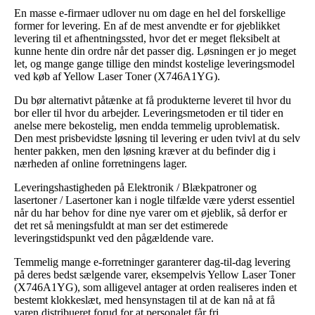
En masse e-firmaer udlover nu om dage en hel del forskellige
former for levering. En af de mest anvendte er for øjeblikket
levering til et afhentningssted, hvor det er meget fleksibelt at
kunne hente din ordre når det passer dig. Løsningen er jo meget
let, og mange gange tillige den mindst kostelige leveringsmodel
ved køb af Yellow Laser Toner (X746A1YG).
Du bør alternativt påtænke at få produkterne leveret til hvor du
bor eller til hvor du arbejder. Leveringsmetoden er til tider en
anelse mere bekostelig, men endda temmelig uproblematisk.
Den mest prisbevidste løsning til levering er uden tvivl at du selv
henter pakken, men den løsning kræver at du befinder dig i
nærheden af online forretningens lager.
Leveringshastigheden på Elektronik / Blækpatroner og
lasertoner / Lasertoner kan i nogle tilfælde være yderst essentiel
når du har behov for dine nye varer om et øjeblik, så derfor er
det ret så meningsfuldt at man ser det estimerede
leveringstidspunkt ved den pågældende vare.
Temmelig mange e-forretninger garanterer dag-til-dag levering
på deres bedst sælgende varer, eksempelvis Yellow Laser Toner
(X746A1YG), som alligevel antager at orden realiseres inden et
bestemt klokkeslæt, med hensynstagen til at de kan nå at få
varen distribueret forud for at personalet får fri.