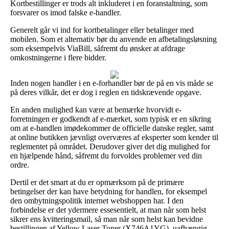
Kortbestillinger er trods alt inkluderet i en foranstaltning, som
forsvarer os imod falske e-handler.
Generelt går vi ind for kortbetalinger eller betalinger med
mobilen. Som et alternativ bør du anvende en afbetalingsløsning
som eksempelvis ViaBill, såfremt du ønsker at afdrage
omkostningerne i flere bidder.
Inden nogen handler i en e-forhandler bør de på en vis måde se
på deres vilkår, det er dog i reglen en tidskrævende opgave.
En anden mulighed kan være at bemærke hvorvidt e-
forretningen er godkendt af e-mærket, som typisk er en sikring
om at e-handlen imødekommer de officielle danske regler, samt
at online butikken jævnligt overværes af eksperter som kender til
reglementet på området. Derudover giver det dig mulighed for
en hjælpende hånd, såfremt du forvoldes problemer ved din
ordre.
Dertil er det smart at du er opmærksom på de primære
betingelser der kan have betydning for handlen, for eksempel
den ombytningspolitik internet webshoppen har. I den
forbindelse er det ydermere essesentielt, at man når som helst
sikrer ens kvitteringsmail, så man når som helst kan bevidne
bestillingen af Yellow Laser Toner (X746A1YG), uafhængig