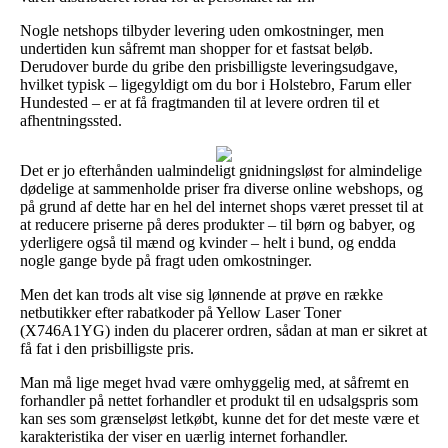
Nogle netshops tilbyder levering uden omkostninger, men
undertiden kun såfremt man shopper for et fastsat beløb.
Derudover burde du gribe den prisbilligste leveringsudgave,
hvilket typisk – ligegyldigt om du bor i Holstebro, Farum eller
Hundested – er at få fragtmanden til at levere ordren til et
afhentningssted.
Det er jo efterhånden ualmindeligt gnidningsløst for almindelige
dødelige at sammenholde priser fra diverse online webshops, og
på grund af dette har en hel del internet shops været presset til at
at reducere priserne på deres produkter – til børn og babyer, og
yderligere også til mænd og kvinder – helt i bund, og endda
nogle gange byde på fragt uden omkostninger.
Men det kan trods alt vise sig lønnende at prøve en række
netbutikker efter rabatkoder på Yellow Laser Toner
(X746A1YG) inden du placerer ordren, sådan at man er sikret at
få fat i den prisbilligste pris.
Man må lige meget hvad være omhyggelig med, at såfremt en
forhandler på nettet forhandler et produkt til en udsalgspris som
kan ses som grænseløst letkøbt, kunne det for det meste være et
karakteristika der viser en uærlig internet forhandler.