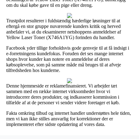
om du skal købe gave til en pige eller dreng.
Trustpilot resulterer i fuldstændig hæderlige løsninger til at
eftergå en stor gruppe nuværende kunders kritik og herved
anbefaler vi, at du eksaminerer netshoppens anmeldelser af
Yellow Laser Toner (X746A1YG) forinden du handler.
Facebook yder tillige forholdsvis gode genveje til at få indsigt i
e-forretningens kundefokus. Foruden det ses mange internet
shops hvor kunder kan notere en anmeldelse af deres
købsoplevelse, som på samme måde må bruges til at afveje
tilfredsheden hos kunderne.
Denne hjemmeside er reklamefinansieret. Vi arbejder tæt
sammen med en række internet virksomheder hvor vi
introducerer deres produkter, og indkasserer kommission i
tilfælde af at de personer vi sender videre foretager et køb.
Fakta omkring tilbud og internet handler understøttes hele tiden,
men vi kan ikke stilles ansvarlig for korrektioner der er
implementeret efter sidste opdatering af vores data.