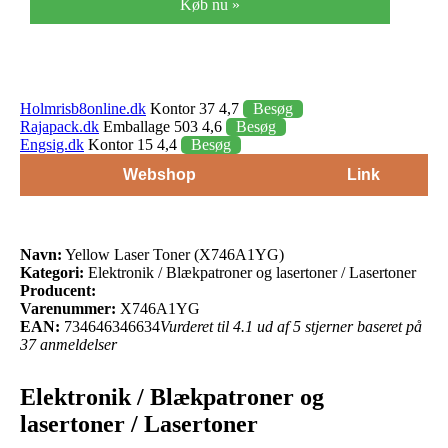
Køb nu »
Holmrisb8online.dk
Kontor 37 4,7
Besøg
Rajapack.dk
Emballage 503 4,6
Besøg
Engsig.dk
Kontor 15 4,4
Besøg
Webshop
Link
Navn:
Yellow Laser Toner (X746A1YG)
Kategori:
Elektronik / Blækpatroner og lasertoner / Lasertoner
Producent:
Varenummer:
X746A1YG
EAN:
734646346634
Vurderet til 4.1 ud af 5 stjerner baseret på
37 anmeldelser
Elektronik / Blækpatroner og
lasertoner / Lasertoner