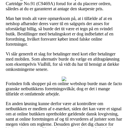
Cartridge No.91 (C9469A) forud for at du placerer ordren,
således at du er garanteret at antage den skarpeste pris.
Man bør trods alt være opmærksom på, at i tilfælde af at en
netshop afhænder deres varer til en salgspris der anses for
uforståeligt billig, så burde det tit være et tegn på en svindel
butik. Bestillinger med betalingskort er dog indbefattet af en
forordning, hvilket forsvarer køber imod falske online
forretninger.
Vi slår generelt et slag for betalinger med kort eller betalinger
med mobilen. Som alternativ burde du vælge en afdragsløsning
som eksempelvis ViaBill, for så vidt du har til hensigt at dække
omkostningerne senere.
Forinden folk shopper på en online webshop burde man de facto
granske netbutikkens forretningsvilkår, dog er det i mange
tilfælde et omfattende arbejde.
En anden løsning kunne derfor være at kontrollere om
netbutikken er medlem af e-mærket, siden det kan være et signal
om at online butikken opretholder gældende dansk lovgivning,
samt at online forretningen af og til revurderes af jurister som har
megen viden om reglerne. Desuden giver det dig chance for