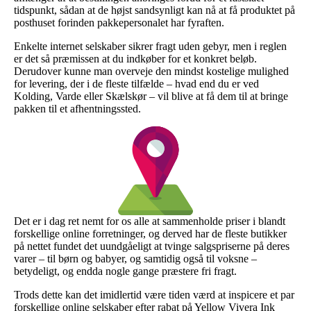
tidspunkt, sådan at de højst sandsynligt kan nå at få produktet på
posthuset forinden pakkepersonalet har fyraften.
Enkelte internet selskaber sikrer fragt uden gebyr, men i reglen
er det så præmissen at du indkøber for et konkret beløb.
Derudover kunne man overveje den mindst kostelige mulighed
for levering, der i de fleste tilfælde – hvad end du er ved
Kolding, Varde eller Skælskør – vil blive at få dem til at bringe
pakken til et afhentningssted.
Det er i dag ret nemt for os alle at sammenholde priser i blandt
forskellige online forretninger, og derved har de fleste butikker
på nettet fundet det uundgåeligt at tvinge salgspriserne på deres
varer – til børn og babyer, og samtidig også til voksne –
betydeligt, og endda nogle gange præstere fri fragt.
Trods dette kan det imidlertid være tiden værd at inspicere et par
forskellige online selskaber efter rabat på Yellow Vivera Ink