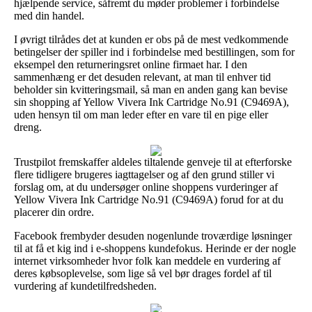
hjælpende service, såfremt du møder problemer i forbindelse
med din handel.
I øvrigt tilrådes det at kunden er obs på de mest vedkommende
betingelser der spiller ind i forbindelse med bestillingen, som for
eksempel den returneringsret online firmaet har. I den
sammenhæng er det desuden relevant, at man til enhver tid
beholder sin kvitteringsmail, så man en anden gang kan bevise
sin shopping af Yellow Vivera Ink Cartridge No.91 (C9469A),
uden hensyn til om man leder efter en vare til en pige eller
dreng.
Trustpilot fremskaffer aldeles tiltalende genveje til at efterforske
flere tidligere brugeres iagttagelser og af den grund stiller vi
forslag om, at du undersøger online shoppens vurderinger af
Yellow Vivera Ink Cartridge No.91 (C9469A) forud for at du
placerer din ordre.
Facebook frembyder desuden nogenlunde troværdige løsninger
til at få et kig ind i e-shoppens kundefokus. Herinde er der nogle
internet virksomheder hvor folk kan meddele en vurdering af
deres købsoplevelse, som lige så vel bør drages fordel af til
vurdering af kundetilfredsheden.