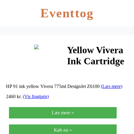
Eventtog
Yellow Vivera
Ink Cartridge
No.91
(C9469A)
HP 91 ink yellow Vivera 775ml DesignJet Z6100
(Læs mere)
2460 kr.
(Vis fragtpris)
Læs mere »
Køb nu »