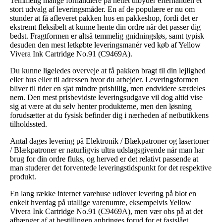
Temmelig mange forhandlere på nettet tilbyder efterhånden et
stort udvalg af leveringsmåder. En af de populære er nu om
stunder at få afleveret pakken hos en pakkeshop, fordi det er
ekstremt fleksibelt at kunne hente din ordre når det passer dig
bedst. Fragtformen er altså temmelig gnidningsløs, samt typisk
desuden den mest letkøbte leveringsmanér ved køb af Yellow
Vivera Ink Cartridge No.91 (C9469A).
Du kunne ligeledes overveje at få pakken bragt til din lejlighed
eller hus eller til adressen hvor du arbejder. Leveringsformen
bliver til tider en sjat mindre prisbillig, men endvidere særdeles
nem. Den mest prisbevidste leveringsudgave vil dog altid vise
sig at være at du selv henter produkterne, men den løsning
forudsætter at du fysisk befinder dig i nærheden af netbutikkens
tilholdssted.
Antal dages levering på Elektronik / Blækpatroner og lasertoner
/ Blækpatroner er naturligvis ultra udslagsgivende når man har
brug for din ordre fluks, og herved er det relativt passende at
man studerer det forventede leveringstidspunkt for det respektive
produkt.
En lang række internet varehuse udlover levering på blot en
enkelt hverdag på utallige varenumre, eksempelvis Yellow
Vivera Ink Cartridge No.91 (C9469A), men vær obs på at det
afhænger af at bestillingen anbringes forud for et fastslået