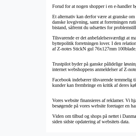
Forud for at nogen shopper i en e-handler b
Et alternativ kan derfor være at granske om
danske lovgivning, samt at forretningen rut
bistand, såfremt du udsættes for problemstil
Tilsvarende er det anbefalelsesværdigt at 
byttepolitik forretningen lover. I den relati
af Z-notes StickN gul 76x127mm 100blade, ua
Trustpilot byder på ganske pålidelige løsninge
internet webshoppens anmeldelser af Z-not
Facebook indebærer tilsvarende temmelig til
kunder kan frembringe en kritik af deres køb,
Vores website finansieres af reklamer. Vi hj
besøgende på vores website foretager en ha
Viden om tilbud og shops på nettet i Danmark
siden sidste opdatering af websitets data.