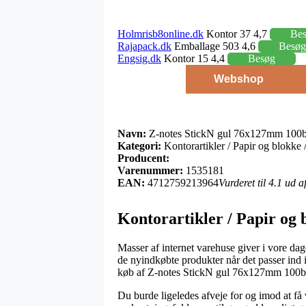
Holmrisb8online.dk
Kontor 37 4,7
Be
Rajapack.dk
Emballage 503 4,6
Besøg
Engsig.dk
Kontor 15 4,4
Besøg
Webshop
Navn:
Z-notes StickN gul 76x127mm 100b
Kategori:
Kontorartikler / Papir og blokke /
Producent:
Varenummer:
1535181
EAN:
4712759213964
Vurderet til 4.1 ud 
Kontorartikler / Papir og b
Masser af internet varehuse giver i vore dag
de nyindkøbte produkter når det passer ind 
køb af Z-notes StickN gul 76x127mm 100b
Du burde ligeledes afveje for og imod at få