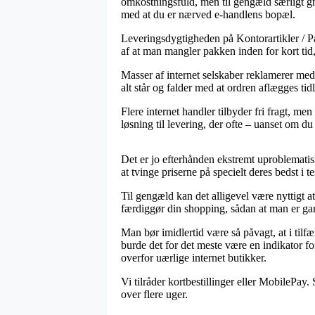
omkostningsfuld, men til gengæld særligt gn
med at du er nærved e-handlens bopæl.
Leveringsdygtigheden på Kontorartikler / Pap
af at man mangler pakken inden for kort tid
Masser af internet selskaber reklamerer me
alt står og falder med at ordren aflægges tid
Flere internet handler tilbyder fri fragt, m
løsning til levering, der ofte – uanset om du
Det er jo efterhånden ekstremt uproblematisk 
at tvinge priserne på specielt deres bedst i
Til gengæld kan det alligevel være nyttigt 
færdiggør din shopping, sådan at man er gara
Man bør imidlertid være så påvagt, at i tilfæ
burde det for det meste være en indikator f
overfor uærlige internet butikker.
Vi tilråder kortbestillinger eller MobilePay
over flere uger.