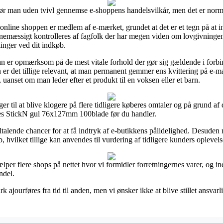
ør man uden tvivl gennemse e-shoppens handelsvilkår, men det er normal
 online shoppen er medlem af e-mærket, grundet at det er et tegn på at i
inemæssigt kontrolleres af fagfolk der har megen viden om lovgivningen.
linger ved dit indkøb.
man er opmærksom på de mest vitale forhold der gør sig gældende i forb
on er det tillige relevant, at man permanent gemmer ens kvittering på e-ma
nset om man leder efter et produkt til en voksen eller et barn.
r til at blive klogere på flere tidligere køberes omtaler og på grund af d
es StickN gul 76x127mm 100blade før du handler.
talende chancer for at få indtryk af e-butikkens pålidelighed. Desuden 
 hvilket tillige kan anvendes til vurdering af tidligere kunders oplevels
ælper flere shops på nettet hvor vi formidler forretningernes varer, og 
ndel.
 ajourføres fra tid til anden, men vi ønsker ikke at blive stillet ansvar