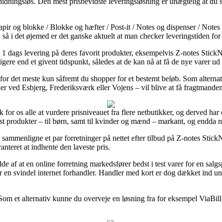
idningsløs. Den mest prisbevidste leveringsløsning er unægtelig at du s
ir og blokke / Blokke og hæfter / Post-it / Notes og dispenser / Notes –
, så i det øjemed er det ganske aktuelt at man checker leveringstiden fo
d 1 dags levering på deres favorit produkter, eksempelvis Z-notes St
ligere end et givent tidspunkt, således at de kan nå at få de nye varer u
en for det meste kun såfremt du shopper for et bestemt beløb. Som altern
 er ved Esbjerg, Frederiksværk eller Vojens – vil blive at få fragtmanden 
for os alle at vurdere prisniveauet fra flere netbutikker, og derved har 
 test produkter – til børn, samt til kvinder og mænd – markant, og endda
at sammenligne et par forretninger på nettet efter tilbud på Z-notes S
nteret at indhente den laveste pris.
lde af at en online forretning markedsfører bedst i test varer for en salg
or en svindel internet forhandler. Handler med kort er dog dækket ind u
. Som et alternativ kunne du overveje en løsning fra for eksempel ViaBil