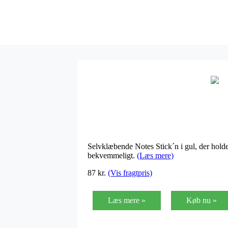
Selvklæbende Notes Stick´n i gul, der hold
bekvemmeligt.
(Læs mere)
87 kr.
(Vis fragtpris)
Læs mere »
Køb nu »