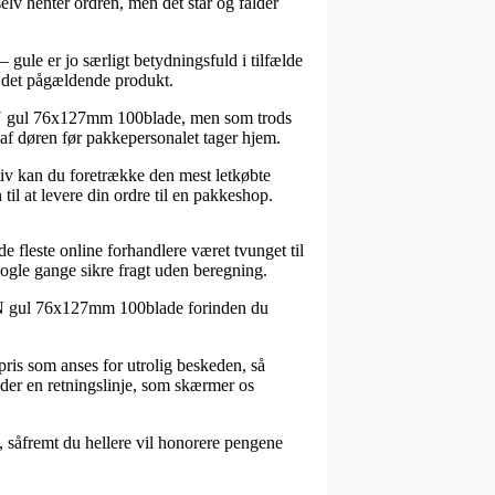
elv henter ordren, men det står og falder
 gule er jo særligt betydningsfuld i tilfælde
r det pågældende produkt.
ickN gul 76x127mm 100blade, men som trods
d af døren før pakkepersonalet tager hjem.
ativ kan du foretrække den mest letkøbte
til at levere din ordre til en pakkeshop.
de fleste online forhandlere været tvunget til
 nogle gange sikre fragt uden beregning.
tickN gul 76x127mm 100blade forinden du
spris som anses for utrolig beskeden, så
nder en retningslinje, som skærmer os
l, såfremt du hellere vil honorere pengene